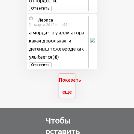
от гордости.
Ответить
Лариса
31 марта 2012 в 11:55
а морда-то у аллигатора
какая довольная! и
детеныш тоже вроде как
улыбается!))))
Ответить
Показать
ещё
Чтобы
оставить