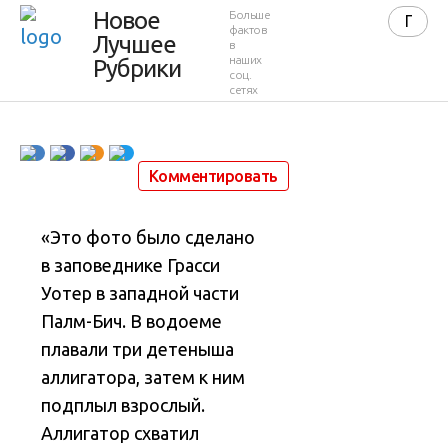
Фото дня
Новое
Больше
фактов
Лучшее
в
31.03.2012
наших
Рубрики
соц.
сетях
31 марта 2012 в 01:41
8 085
7
Комментировать
«Это фото было сделано
в заповеднике Грасси
Уотер в западной части
Палм-Бич. В водоеме
плавали три детеныша
аллигатора, затем к ним
подплыл взрослый.
Аллигатор схватил