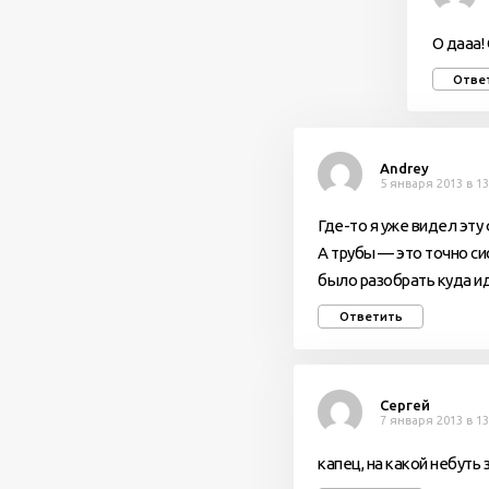
О дааа!
Отве
Andrey
5 января 2013 в 13
Где-то я уже видел эт
А трубы — это точно с
было разобрать куда ид
Ответить
Сергей
7 января 2013 в 13
капец, на какой небуть