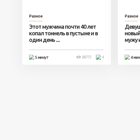
Разное
Разное
Этот мужчина почти 40 лет
Девуш
копал тоннель в пустыне и в
новый
один день ...
мужу и 
88775
4
5 минут
4 ми