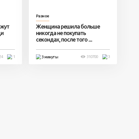
Разное
ажут
Женщина решила больше
ди
никогда не покупать
секондах, после того ...
24
1
310700
3
3 минуты