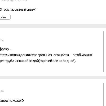
5 января 2013 в 12:45
 Отсортированый сразу:)
тить
:42
у фотку…
истемы охлаждения серверов. Разного цвета — чтоб можно
ет труба и с какой водой(горячей или холодной).
:46
 завод похоже:D