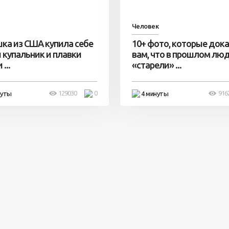
Человек
ка из США купила себе
10+ фото, которые док
 купальник и плавки
вам, что в прошлом лю
...
«старели» ...
129030
0
916
нуты
4 минуты