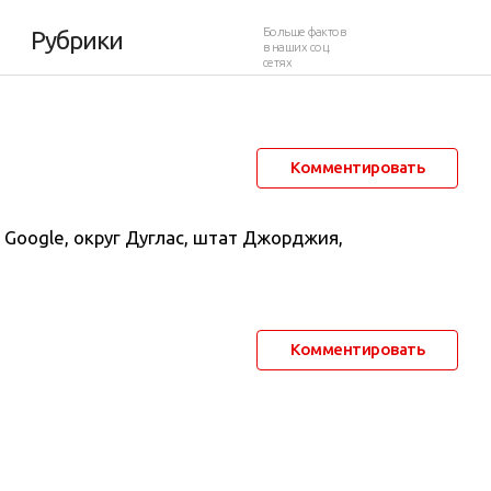
13
Больше фактов
Рубрики
в наших соц.
сетях
5 января 2013 в 01:17
9 261
7
Комментировать
Google, округ Дуглас, штат Джорджия,
Комментировать