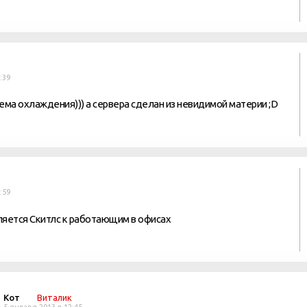
:39
ема охлаждения))) а сервера сделан из невидимой материи ;D
:59
ляется Скитлс к работающим в офисах
Кот
Виталик