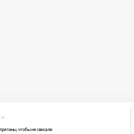
:34
прятаны, чтобы не свисали