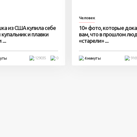
Человек
ка из США купила себе
10+ фото, которые док
 купальник и плавки
вам, что в прошлом лю
...
«старели» ...
129035
0
916
нуты
4 минуты