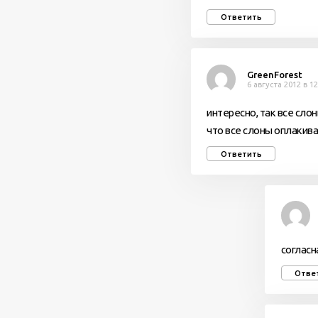
Ответить
GreenForest
6 августа 2012 в 12
интересно, так все сло
что все слоны оплакив
Ответить
согласн
Отве