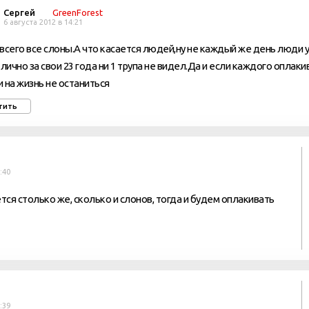
Сергей
GreenForest
6 августа 2012 в 14:21
всего все слоны.А что касается людей,ну не каждый же день люди
 лично за свои 23 года ни 1 трупа не видел.Да и если каждого оплаки
 на жизнь не останиться
тить
:40
ется столько же, сколько и слонов, тогда и будем оплакивать
:39