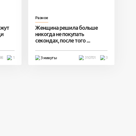
Разное
ажут
Женщина решила больше
ди
никогда не покупать
секондах, после того ...
98
1
310701
3
3 минуты