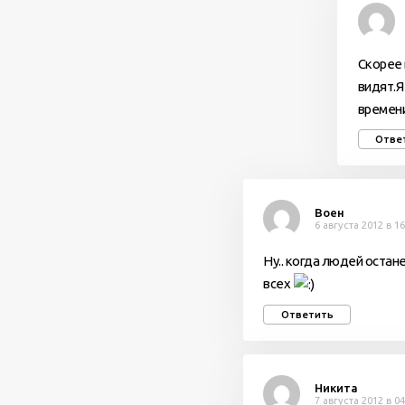
Скорее 
видят.Я
времени
Отве
Воен
6 августа 2012 в 16
Ну.. когда людей остан
всех
Ответить
Никита
7 августа 2012 в 04