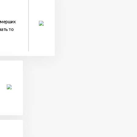
 умерших
вать то