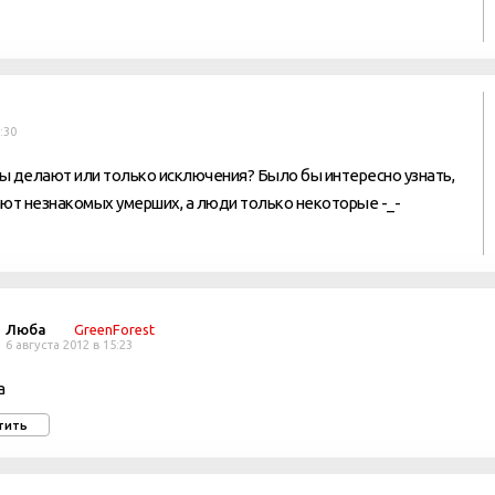
:30
ны делают или только исключения? Было бы интересно узнать,
ают незнакомых умерших, а люди только некоторые -_-
Люба
GreenForest
6 августа 2012 в 15:23
а
тить