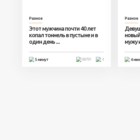
Разное
Разное
Этот мужчина почти 40 лет
Девуш
копал тоннель в пустыне и в
новый
один день ...
мужу и 
88781
4
5 минут
4 ми