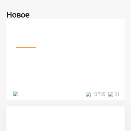
Новое
Разное
100 лет назад на этом острове
посреди моря забыли 100
человек и вернулись туда спустя
7 лет
5 минут
13 735
21