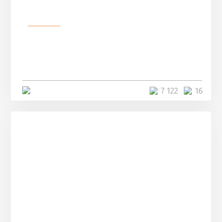
Разное
Парни нашли в лесу
заброшенный вагон и решили
остаться там на ...
4 минуты
7 122
16