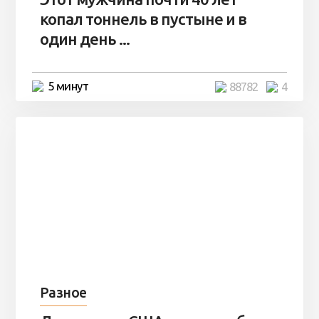
копал тоннель в пустыне и в
один день ...
5 минут
88782
4
Разное