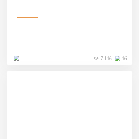
Разное
Парни нашли в лесу
заброшенный вагон и решили
остаться там на ...
4 минуты
7 116
16