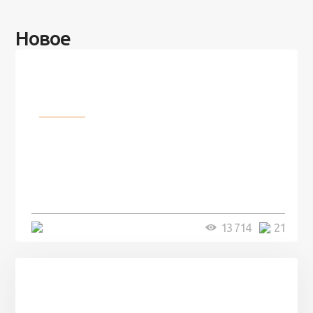
Новое
Разное
100 лет назад на этом острове
посреди моря забыли 100
человек и вернулись туда спустя
7 лет
5 минут
13 714
21