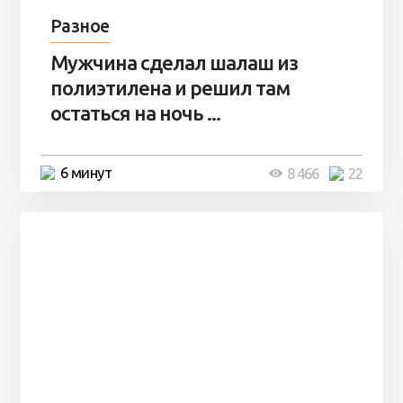
Разное
Мужчина сделал шалаш из
полиэтилена и решил там
остаться на ночь ...
6 минут
8 466
22