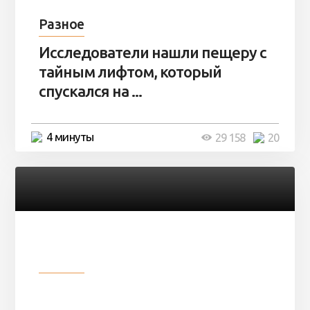
Разное
Исследователи нашли пещеру с
тайным лифтом, который
спускался на ...
4 минуты
29 158
20
Разное
Девушка показала свои фото, но
никто так и не смог угадать ...