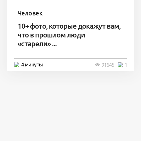
Человек
10+ фото, которые докажут вам,
что в прошлом люди
«старели» ...
4 минуты
91645
1