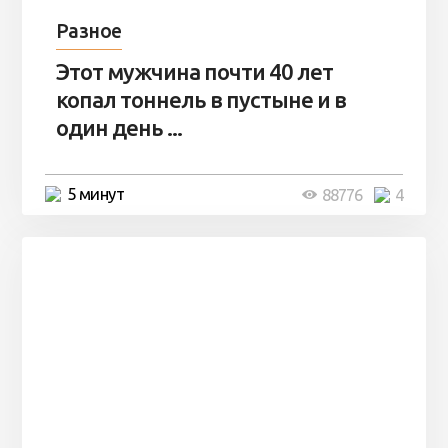
Разное
Этот мужчина почти 40 лет
копал тоннель в пустыне и в
один день ...
5 минут
88776
4