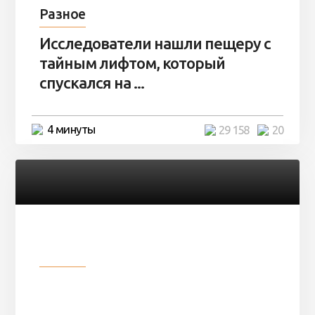
Разное
Исследователи нашли пещеру с
тайным лифтом, который
спускался на ...
4 минуты
29 158
20
Разное
Девушка показала свои фото, но
никто так и не смог угадать ...