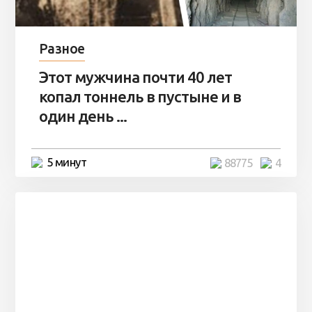
Разное
Этот мужчина почти 40 лет
копал тоннель в пустыне и в
один день ...
5 минут
88775
4