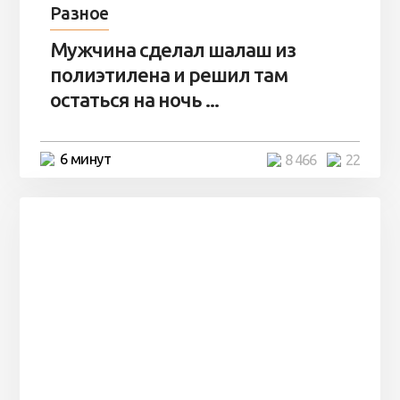
Разное
Мужчина сделал шалаш из
полиэтилена и решил там
остаться на ночь ...
6 минут
8 466
22