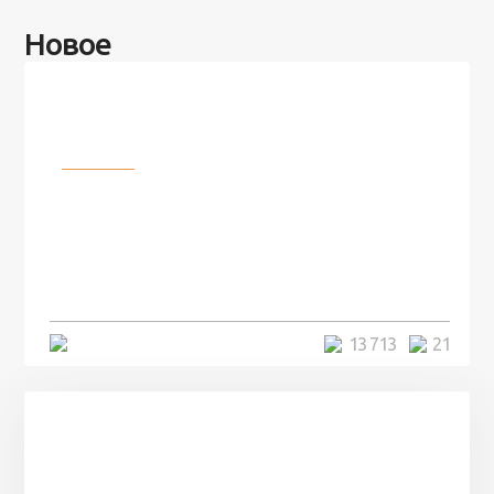
Новое
Разное
100 лет назад на этом острове
посреди моря забыли 100
человек и вернулись туда спустя
7 лет
5 минут
13 713
21