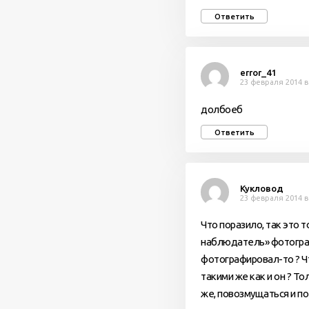
Ответить
error_41
23 февраля 2014 в
долбоеб
Ответить
Кукловод
23 февраля 2014 в
Что поразило, так это 
наблюдатель» фотогра
фотографировал-то ? Ч
такими же как и он ? Т
же, повозмущаться и по