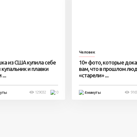
Человек
ка из США купила себе
10+ фото, которые док
 купальник и плавки
вам, что в прошлом лю
...
«старели» ...
129032
0
916
нуты
4 минуты