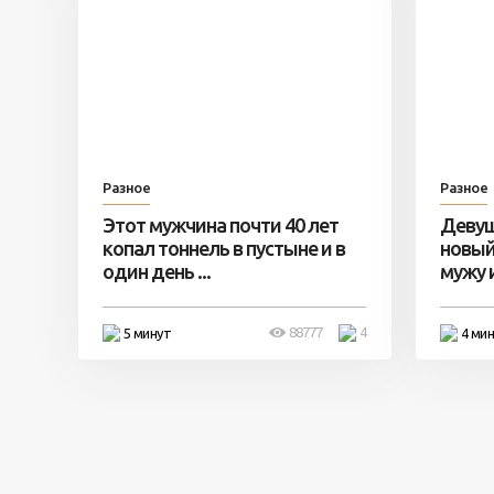
Разное
Разное
Этот мужчина почти 40 лет
Девуш
копал тоннель в пустыне и в
новый
один день ...
мужу и 
88777
4
5 минут
4 ми