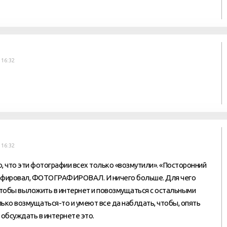
 16:32
 16:32
то, что эти фотографии всех только «возмутили». «Посторонний
фировал, ФОТОГРАФИРОВАЛ. И ничего больше. Для чего
тобы выложить в интернет и повозмущаться с остальными
олько возмущаться-то и умеют все да наблдать, чтобы, опять
 обсуждать в интернете это.