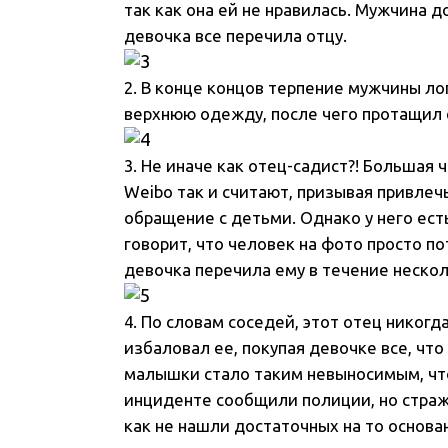
так как она ей не нравилась. Мужчина д
девочка все перечила отцу.
2. В конце концов терпение мужчины лоп
верхнюю одежду, после чего протащил е
3. Не иначе как отец-садист?! Большая
Weibo так и считают, призывая привлеч
обращение с детьми. Однако у него ест
говорит, что человек на фото просто по
девочка перечила ему в течение нескол
4. По словам соседей, этот отец никогд
избаловал ее, покупая девочке все, чт
малышки стало таким невыносимым, что
инциденте сообщили полиции, но стражи
как не нашли достаточных на то основа