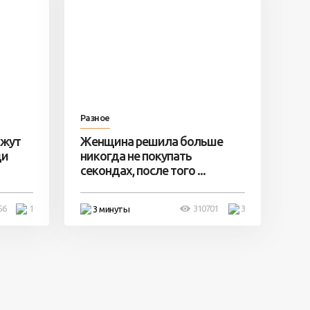
Разное
ажут
Женщина решила больше
ди
никогда не покупать
секондах, после того ...
56
1
310701
3
3 минуты