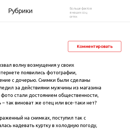
Больше фактов
Рубрики
в наших соц.
сетях
23 февраля 2014 в 15:36
92 774
58
Комментировать
звал волну возмущения у своих
Интернете появились фотографии,
ение с дочерью
. Снимки были сделаны
ледил за действиями мужчины из магазина
а фото стали достоянием общественности,
– так виноват же отец или все-таки нет?
раженный на снимках, поступил так с
алась надевать куртку в холодную погоду,