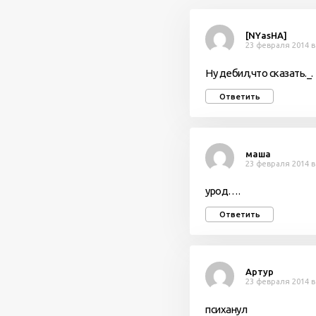
[NYasHA]
23 февраля 2014 в
Ну дебил,что сказать._.
Ответить
маша
23 февраля 2014 в
урод….
Ответить
Артур
23 февраля 2014 в
психанул