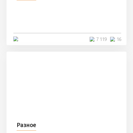
Парни нашли в лесу
заброшенный вагон и решили
остаться там на ...
4 минуты
7 119
16
Разное