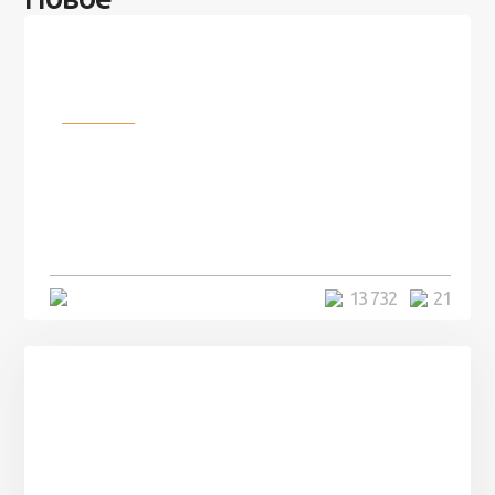
Разное
100 лет назад на этом острове
посреди моря забыли 100
человек и вернулись туда спустя
7 лет
5 минут
13 732
21