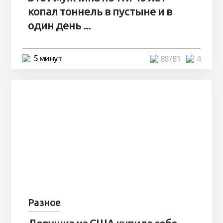
копал тоннель в пустыне и в
один день ...
5 минут
88781
4
Разное