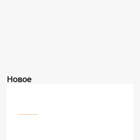
Новое
Разное
100 лет назад на этом острове
посреди моря забыли 100
человек и вернулись туда спустя