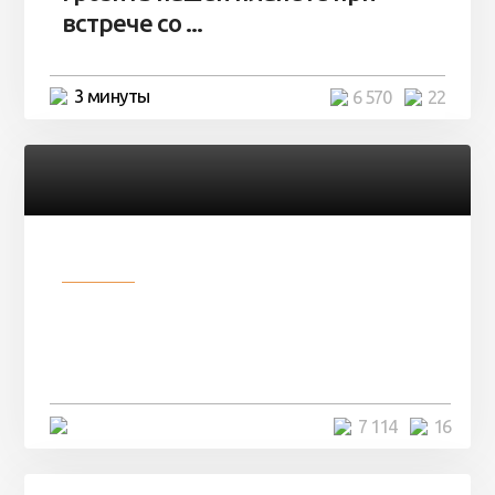
встрече со ...
3 минуты
6 570
22
Разное
Парни нашли в лесу
заброшенный вагон и решили
остаться там на ...
4 минуты
7 114
16