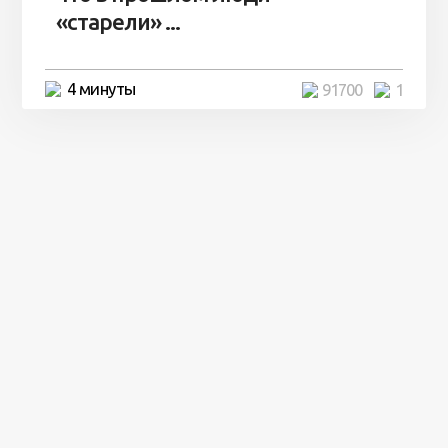
«старели» ...
4 минуты
91700
1