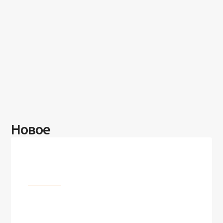
Новое
Разное
100 лет назад на этом острове
посреди моря забыли 100