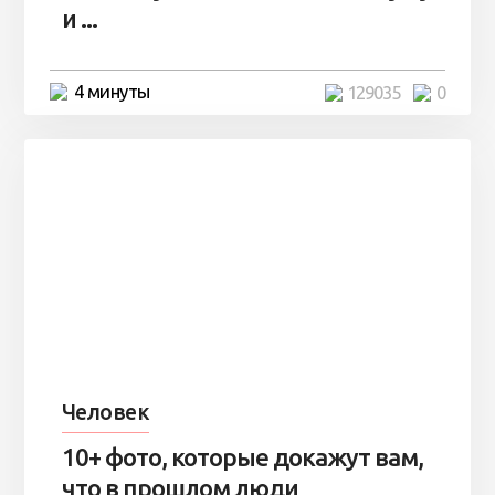
и ...
4 минуты
129035
0
Человек
10+ фото, которые докажут вам,
что в прошлом люди