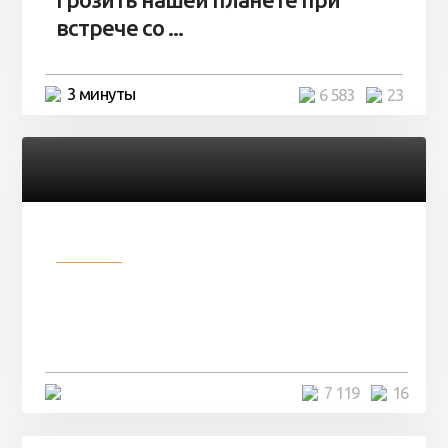
встрече со ...
3 минуты
6 583
23
Разное
Парни нашли в лесу
заброшенный вагон и решили
остаться там на ...
4 минуты
7 119
16