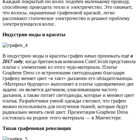
Каждый покрытый ею волос подобен маленькому проводу,
способному проводить тепло и электричество. Это означает,
что волосы, окрашенные графеновой краской, легко
рассеивают статическое электричество и решают проблему
электризующихся волос.
Индустрия моды и красоты
В индустрию моды и красоты графен начал проникать ещё
в
2017 году
, когда британская компания CuteCircuit представила
платье с элементами из этого чудо-материала. Платье
Graphene Dress со встроенными светодиодами благодаря
графену меняет цвет «в такт» дыханию его обладательницы.
«Материал будущего» выполняет в платье одновременно две
задачи: он является датчиком, улавливающим частоту
дыхания, а также питает светодиоды, которые и меняют цвет
платья. Разработчики умной одежды считают, что графен
можно использовать для получения тканей, которые будут
радикально менять свой цвет. Презентация Graphene Dress
состоялась на родине этого материала — в Манчестере.
Тихая графеновая революция