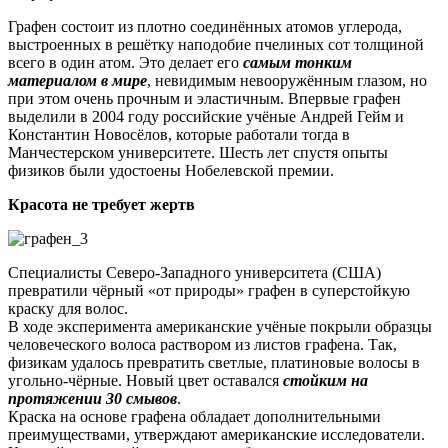
Графен состоит из плотно соединённых атомов углерода,
выстроенных в решётку наподобие пчелиных сот толщиной
всего в один атом. Это делает его
самым тонким
материалом в мире
, невидимым невооружённым глазом, но
при этом очень прочным и эластичным. Впервые графен
выделили в 2004 году российские учёные Андрей Гейм и
Константин Новосёлов, которые работали тогда в
Манчестерском университете. Шесть лет спустя опыты
физиков были удостоены Нобелевской премии.
Красота не требует жертв
Специалисты Северо-Западного университета (США)
превратили чёрный «от природы» графен в суперстойкую
краску для волос.
В ходе эксперимента американские учёные покрыли образцы
человеческого волоса раствором из листов графена. Так,
физикам удалось превратить светлые, платиновые волосы в
угольно-чёрные. Новый цвет оставался
стойким на
протяжении 30 смывов
.
Краска на основе графена обладает дополнительными
преимуществами, утверждают американские исследователи.