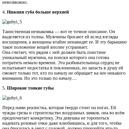
невозможно.
4.
Нижняя губа больше верхней
Таинственная незнакомка — вот ее точное описание. Он
выделяется из толпы. Мужчины бросают ей вслед взгляды
восхищения, а женщины втайне ненавидят ее. И эту барышню
такое положение вещей вполне устраивает.
Она считает, что рядом с ней должен быть поистине
уникальный мужчина, на поиски которого она готова
потратить немало времени. Эта разбивательница сердец не
испытывает недостатка в поклонниках, но запасть в душу ей
сможет только тот, кто по началу не обращает на нее никакого
внимания. Но это только по началу…
5.
Широкие тонкие губы
Перед нами реалистка, которая твердо стоит на ногах. Ей
чужды грезы и строительство воздушных замков, она во всём
предпочитает конкретику. Эта девушка не торопиться
надевать розовые очки даже влюбившись, и для того, чтобы
она бросилась в омут с головой, должно произойти что-то