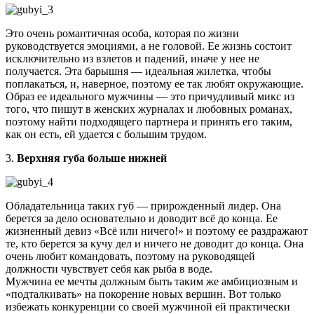
Это очень романтичная особа, которая по жизни
руководствуется эмоциями, а не головой. Ее жизнь состоит
исключительно из взлетов и падений, иначе у нее не
получается. Эта барышня — идеальная жилетка, чтобы
поплакаться, и, наверное, поэтому ее так любят окружающие.
Образ ее идеального мужчины — это причудливый микс из
того, что пишут в женских журналах и любовных романах,
поэтому найти подходящего партнера и принять его таким,
как он есть, ей удается с большим трудом.
3.
Верхняя губа больше нижней
Обладательница таких губ — прирожденный лидер. Она
берется за дело основательно и доводит всё до конца. Ее
жизненный девиз «Всё или ничего!» и поэтому ее раздражают
те, кто берется за кучу дел и ничего не доводит до конца. Она
очень любит командовать, поэтому на руководящей
должности чувствует себя как рыба в воде.
Мужчина ее мечты должным быть таким же амбициозным и
«подталкивать» на покорение новых вершин. Вот только
избежать конкуренции со своей мужчиной ей практически