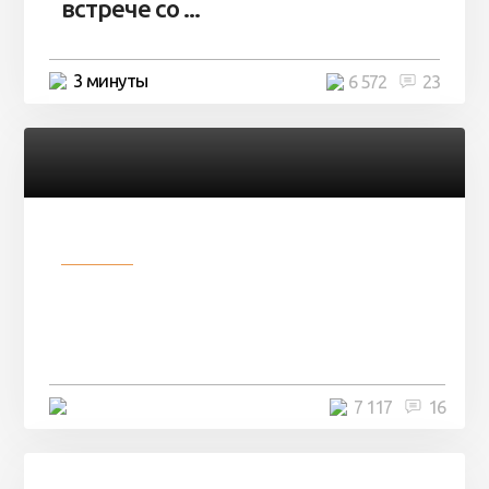
встрече со ...
3 минуты
6 572
23
Разное
Парни нашли в лесу
заброшенный вагон и решили
остаться там на ...
4 минуты
7 117
16