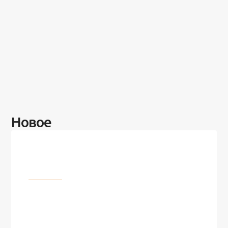
Новое
Разное
100 лет назад на этом острове
посреди моря забыли 100
человек и вернулись туда спустя