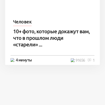
Человек
10+ фото, которые докажут вам,
что в прошлом люди
«старели» ...
4 минуты
91656
1