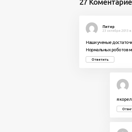
27 Коментари
Питер
23 октября 2013 в 
Наши ученые достаточн
Нормальных роботов мы
Ответить
я корел
Отве