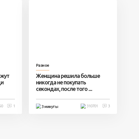
Разное
ажут
Женщина решила больше
ди
никогда не покупать
секондах, после того ...
50
1
310701
3
3 минуты