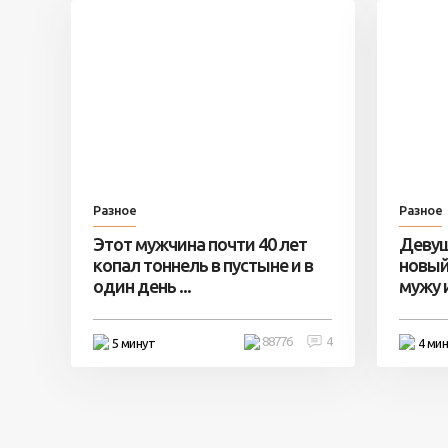
Разное
Разное
Этот мужчина почти 40 лет
Девуш
копал тоннель в пустыне и в
новый
один день ...
мужу и 
88776
4
5 минут
4 ми