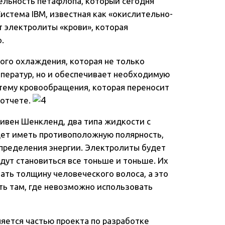
ельность петафлопа, который сегодня
истема IBM, известная как «окислительно-
 электролиты «крови», которая
.
ого охлаждения, которая не только
мператур, но и обеспечивает необходимую
тему кровообращения, которая переносит
 отчете.
тивен Шенкленд, два типа жидкости с
дет иметь противоположную полярность,
спределения энергии. Электролиты будет
дут становиться все тоньше и тоньше. Их
ть толщину человеческого волоса, а это
ть там, где невозможно использовать
вляется частью проекта по разработке