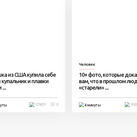
Человек
ка из США купила себе
10+ фото, которые док
 купальник и плавки
вам, что в прошлом лю
...
«старели» ...
129031
0
916
нуты
4 минуты