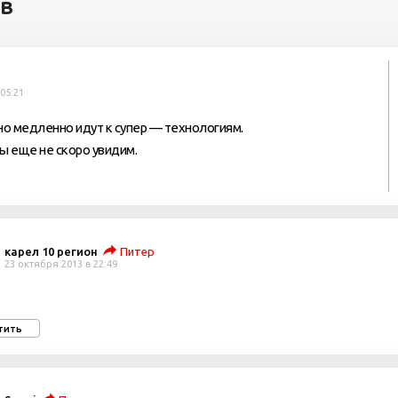
ев
05:21
о медленно идут к супер — технологиям.
 еще не скоро увидим.
карел 10 регион
Питер
23 октября 2013 в 22:49
тить