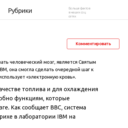
рови
Больше фактов
Рубрики
в наших соц.
сетях
23 октября 2013 в 00:35
21 384
27
Комментировать
ать человеческий мозг, является Святым
IBM, она смогла сделать очередной шаг к
использует «электронную кровь».
качестве топлива и для охлаждения
обно функциям, которые
ге. Как сообщает BBC, система
ихе в лаборатории IBM на