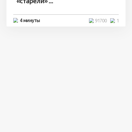
«старели» ...
4 минуты
91700
1