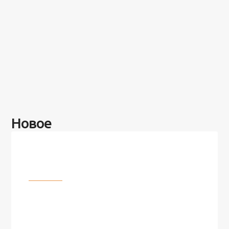
Новое
Разное
100 лет назад на этом острове
посреди моря забыли 100
человек и вернулись туда спустя