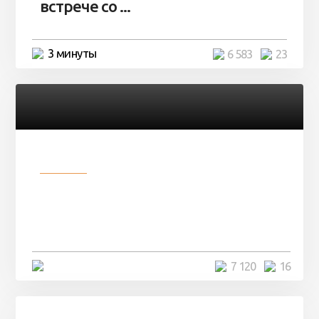
встрече со ...
3 минуты
6 583
23
Разное
Парни нашли в лесу
заброшенный вагон и решили
остаться там на ...
4 минуты
7 120
16