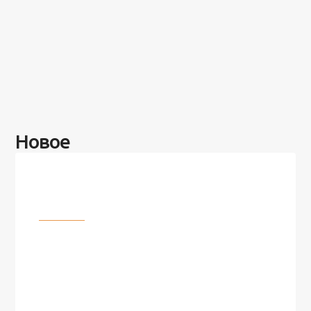
Новое
Разное
100 лет назад на этом острове
посреди моря забыли 100
человек и вернулись туда спустя
7 лет