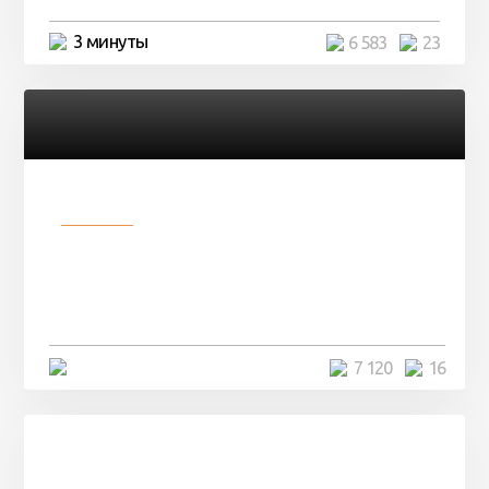
3 минуты
6 583
23
Разное
Парни нашли в лесу
заброшенный вагон и решили
остаться там на ...
4 минуты
7 120
16