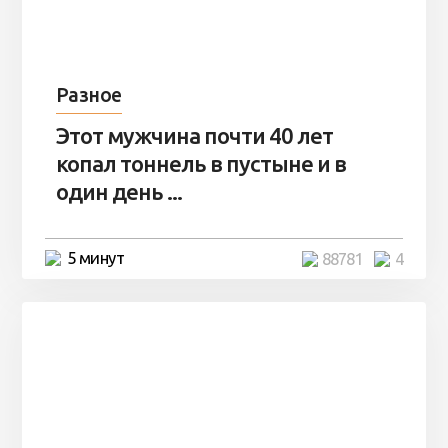
Разное
Этот мужчина почти 40 лет
копал тоннель в пустыне и в
один день ...
5 минут
88781
4