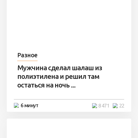
Разное
Мужчина сделал шалаш из
полиэтилена и решил там
остаться на ночь ...
6 минут
8 471
22