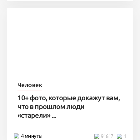
Человек
10+ фото, которые докажут вам,
что в прошлом люди
«старели» ...
4 минуты
91617
1