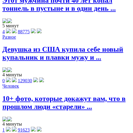
Этот мужчина почти 40 лет копал
тоннель в пустыне и в один день ...
5 минут
4
88775
Разное
Девушка из США купила себе новый
купальник и плавки мужу и ...
4 минуты
0
129030
Человек
10+ фото, которые докажут вам, что в
прошлом люди «старели» ...
4 минуты
1
91623