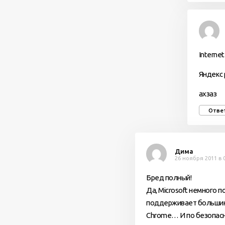
Internet
Яндекс 
ахзаз
Отве
Дима
26 ноября 2011 в 
Бред полный!
Да, Microsoft немного п
поддерживает большинст
Chrome… И по безопасн