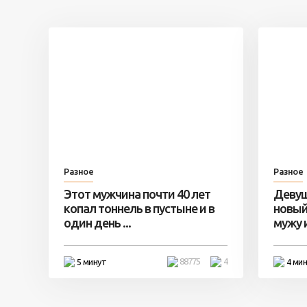
Разное
Разное
Этот мужчина почти 40 лет
Девуш
копал тоннель в пустыне и в
новый
один день ...
мужу и 
88775
4
5 минут
4 ми