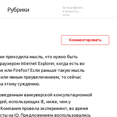
ругих браузеров
Больше фактов
Рубрики
в наших соц.
сетях
26 ноября 2011 в 05:46
6 624
136
Комментировать
 не приходила мысль, что нужно быть
узером Internet Explorer, когда есть во
me или Firefox? Если раньше такую мысль
или явным преувеличением, то сейчас
ва этому суждению.
роведенным ванкуверской консультационной
ей, использующих IE, ниже, чем у
 Компания провела эксперимент, во время
сты на IQ. Предложением воспользовались