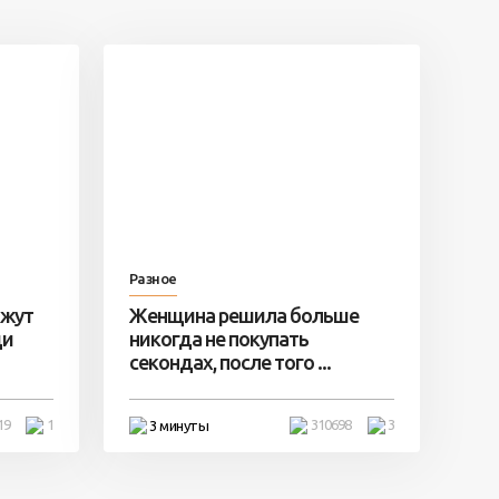
Разное
ажут
Женщина решила больше
ди
никогда не покупать
секондах, после того ...
19
1
310698
3
3 минуты