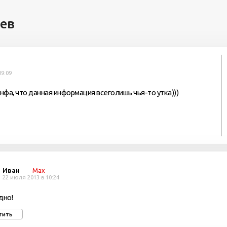
иев
09:09
фа, что данная информация всеголишь чья-то утка)))
Иван
Max
22 июля 2013 в 10:24
дно!
тить