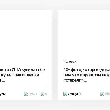
Человек
ка из США купила себе
10+ фото, которые док
 купальник и плавки
вам, что в прошлом лю
...
«старели» ...
129029
0
916
нуты
4 минуты