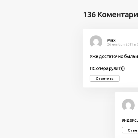
136 Коментар
Max
26 ноября 2011 в 
Уже достаточно была ин
ПС опера рулит)))
Ответить
яндекс 
Отве