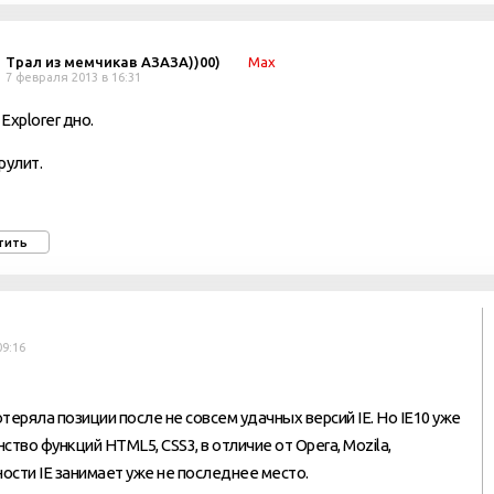
Трал из мемчикав АЗАЗА))00)
Max
7 февраля 2013 в 16:31
 Explorer дно.
рулит.
тить
09:16
отеряла позиции после не совсем удачных версий IE. Но IE10 уже
во функций HTML5, CSS3, в отличие от Opera, Mozila,
ости IE занимает уже не последнее место.