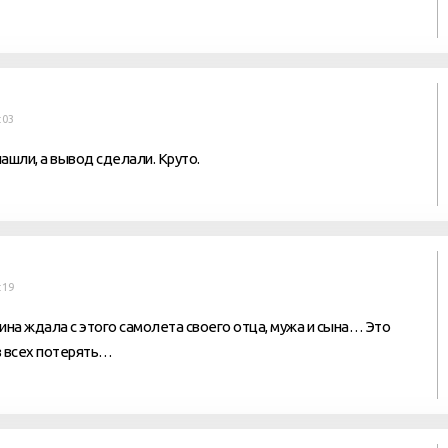
:03
ашли, а вывод сделали. Круто.
:19
ина ждала с этого самолета своего отца, мужа и сына… Это
аз всех потерять…