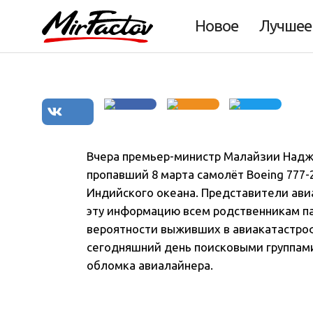
MH370
Новое
Лучшее
Вчера премьер-министр Малайзии Наджи
пропавший 8 марта самолёт Boeing 777-
Индийского океана
. Представители ави
эту информацию всем родственникам па
вероятности выживших в авиакатастроф
сегодняшний день поисковыми группами
обломка авиалайнера.