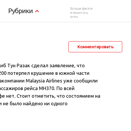
Больше фактов
Рубрики
в наших соц.
сетях
26 марта 2014 в 00:11
35 339
20
Комментировать
б Тун Разак сделал заявление, что
200 потерпел крушение в южной части
акомпании Malaysia Airlines уже сообщили
ссажиров рейса MH370. По всей
е нет. Стоит отметить, что состоянием на
 не было найдено ни одного