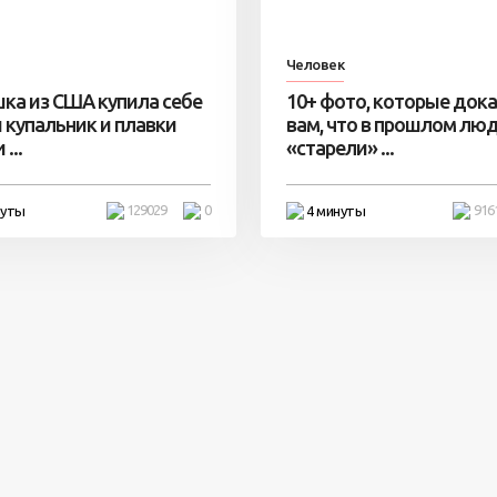
Человек
ка из США купила себе
10+ фото, которые док
 купальник и плавки
вам, что в прошлом лю
...
«старели» ...
129029
0
916
нуты
4 минуты