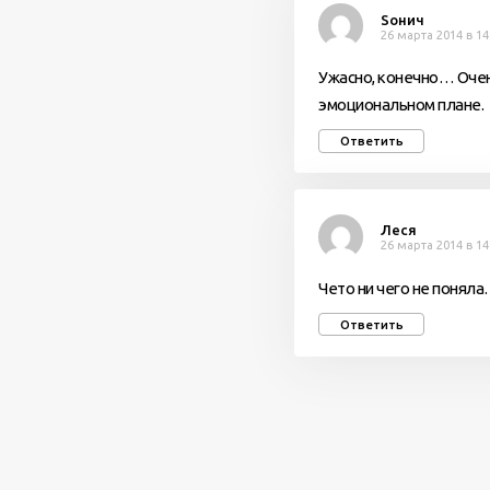
Soнич
26 марта 2014 в 14
Ужасно, конечно… Очен
эмоциональном плане.
Ответить
Леся
26 марта 2014 в 14
Чето ни чего не поняла
Ответить