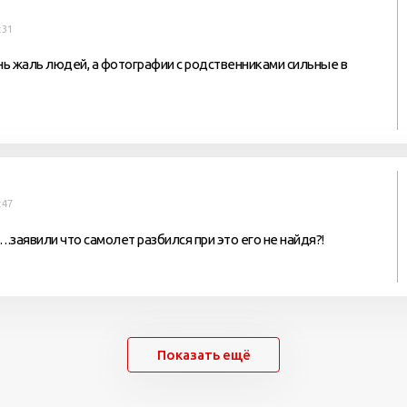
:31
ь жаль людей, а фотографии с родственниками сильные в
:47
….заявили что самолет разбился при это его не найдя?!
Показать ещё