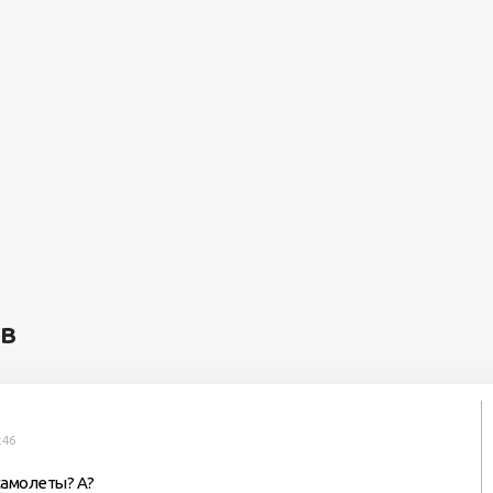
ев
:46
самолеты? А?