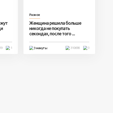
Разное
ажут
Женщина решила больше
ди
никогда не покупать
секондах, после того ...
19
1
310698
3
3 минуты