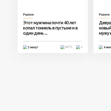
Разное
Разное
Этот мужчина почти 40 лет
Девуш
копал тоннель в пустыне и в
новый
один день ...
мужу и 
88775
4
5 минут
4 ми