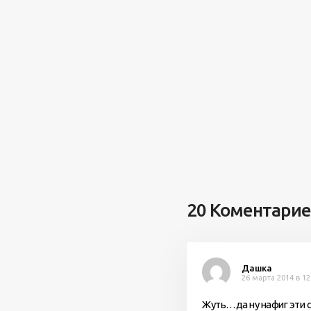
20 Коментари
Дашка
26 марта 2014 в 12
Жуть…да ну нафиг эти 