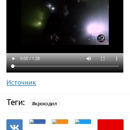
Источник
Теги:
#крокодил