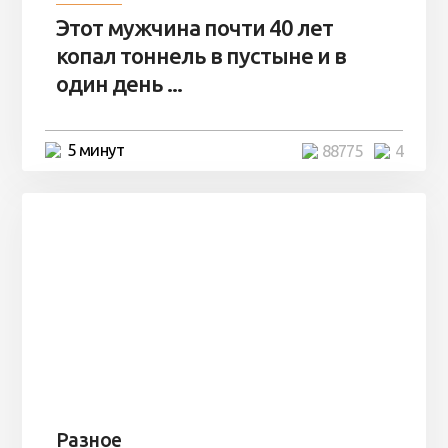
Этот мужчина почти 40 лет
копал тоннель в пустыне и в
один день ...
5 минут
88775
4
Разное