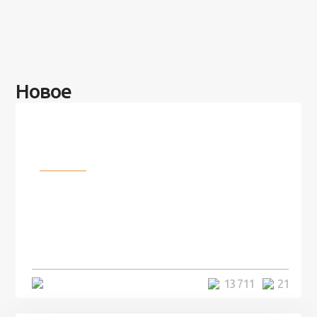
Новое
Разное
100 лет назад на этом острове
посреди моря забыли 100
человек и вернулись туда спустя
7 лет
5 минут
13 711
21