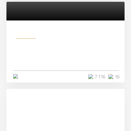
Разное
Парни нашли в лесу
заброшенный вагон и решили
остаться там на ...
4 минуты
7 116
16