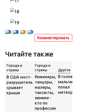
Комментировать
Читайте также
Города и
Города и
страны
страны
Другое
Изобретения
В голову
Инженеры,
В США мост-
"Обнаженный"
мальчика
танцоры,
разрушитель
кружевной
попал
маляры,
срывает
комбинезон –
метеорит
таксисты,
крыши
модный тренд
химики -
для смелых
кто по
невест
профессии