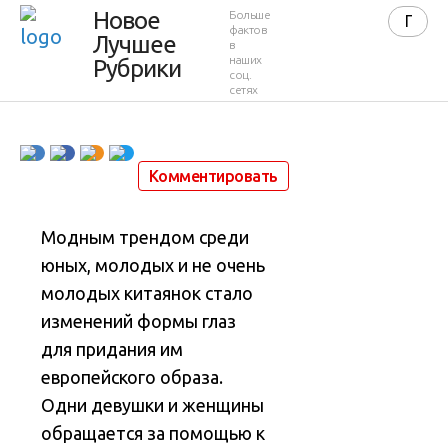
вернуться
Новое
Больше
фактов
Лучшее
в
на родину
наших
Рубрики
соц.
сетях
15 ноября 2014 в 17:39
83 240
9
Комментировать
Модным трендом среди
юных, молодых и не очень
молодых китаянок стало
изменений формы глаз
для придания им
европейского образа.
Одни девушки и женщины
обращается за помощью к