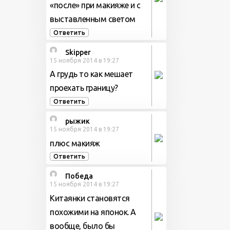
«после» при макияже и с
выставленным светом
Ответить
Skipper
15 ноября 2014 в 19:27
А грудь то как мешает
проехать границу?
Ответить
рыжик
15 ноября 2014 в 19:27
плюс макияж
Ответить
Победа
15 ноября 2014 в 19:27
Китаянки становятся
похожими на японок. А
вообще, было бы