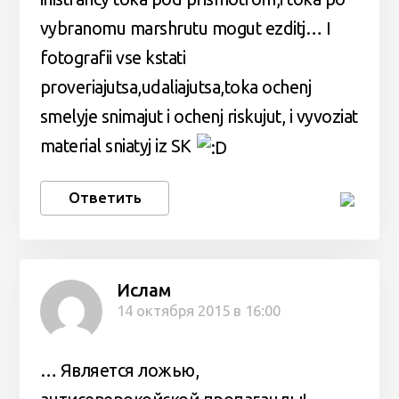
vybranomu marshrutu mogut ezditj… I
fotografii vse kstati
proveriajutsa,udaliajutsa,toka ochenj
smelyje snimajut i ochenj riskujut, i vyvoziat
material sniatyj iz SK
Ответить
Ислам
14 октября 2015 в 16:00
… Является ложью,