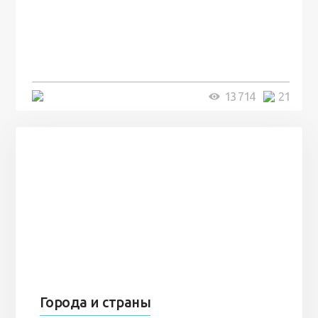
100 лет назад на этом острове
посреди моря забыли 100
человек и вернулись туда спустя
7 лет
5 минут
13 714
21
Города и страны