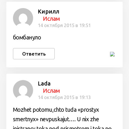
Кирилл
Ислам
14 октября 2015 в 19:51
бомбануло
Ответить
Lada
Ислам
14 октября 2015 в 19:13
Mozhet potomu,chto tuda «prostyx
smertnyx» nevpuskajut…. U nix zhe
inistrancy toka pod prismotrom,i toka po