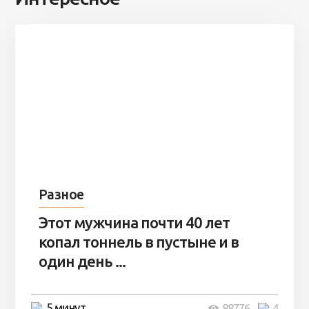
Разное
Этот мужчина почти 40 лет
копал тоннель в пустыне и в
один день ...
5 минут
88776
4