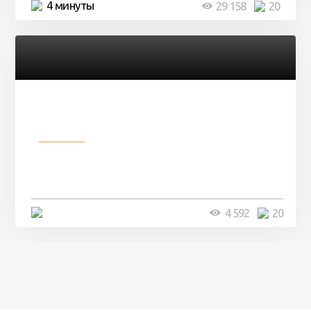
4 минуты
29 158
20
Разное
Девушка показала свои фото, но
никто так и не смог угадать ...
4 минуты
4 592
20