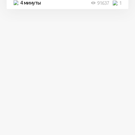
4 минуты
91637
1