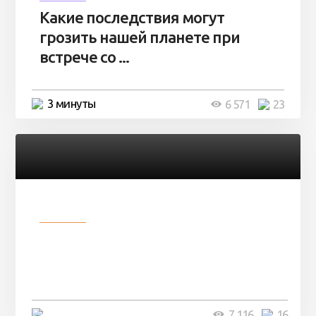
Какие последствия могут
грозить нашей планете при
встрече со ...
3 минуты
6 571
23
Разное
Парни нашли в лесу
заброшенный вагон и решили
остаться там на ...
4 минуты
7 116
16