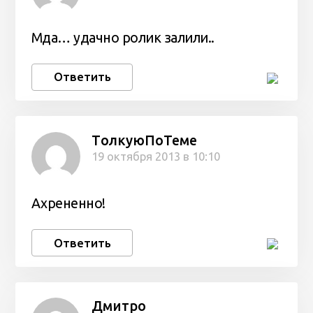
Мда… удачно ролик залили..
Ответить
ТoлкуюПоТеме
19 октября 2013 в 10:10
Ахрененно!
Ответить
Дмитро