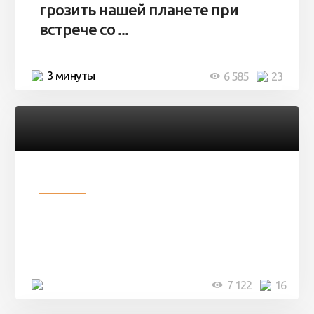
грозить нашей планете при
встрече со ...
3 минуты
6 585
23
Разное
Парни нашли в лесу
заброшенный вагон и решили
остаться там на ...
4 минуты
7 122
16