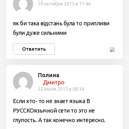
19 октября 2013 в 11:46
як би така відстань була то припливи
були дуже сильними
Ответить
Полина
Дмитро
22 июля 2015 в 08:34
Если кто- то не знает языка В
РУССКОязычной сети то это не
глупость. А так конечно интересно.