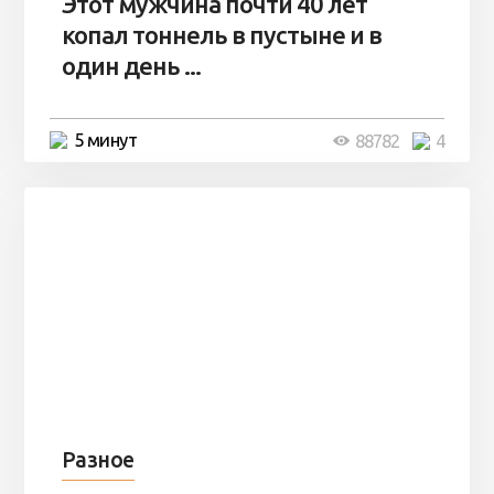
Этот мужчина почти 40 лет
копал тоннель в пустыне и в
один день ...
5 минут
88782
4
Разное