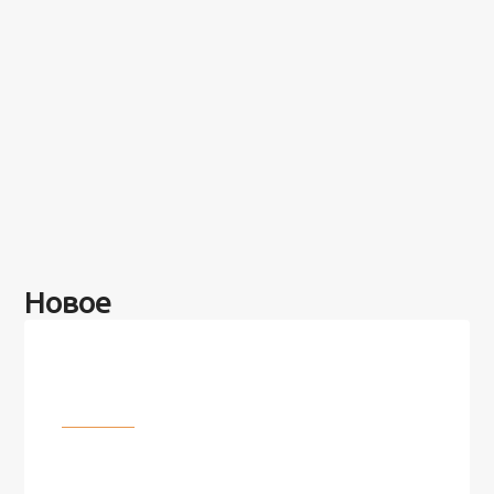
Новое
Разное
100 лет назад на этом острове
посреди моря забыли 100