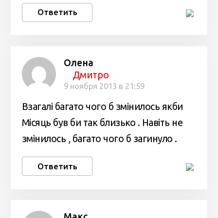
Ответить
Олена
Дмитро
9 ноября 2013 в 21:59
Взагалі багато чого б змінилось якби
Місяць був би так близько . Навіть не
змінилось , багато чого б загинуло .
Ответить
Макс