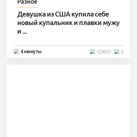
Разное
Девушка из США купила себе
новый купальник и плавки мужу
и ...
4 минуты
129035
0