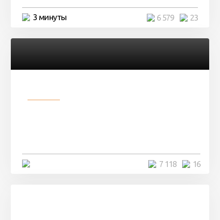
3 минуты
6 579
23
Разное
Парни нашли в лесу
заброшенный вагон и решили
остаться там на ...
4 минуты
7 118
16