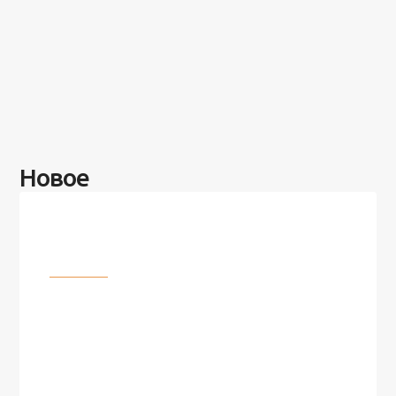
Новое
Разное
100 лет назад на этом острове
посреди моря забыли 100
человек и вернулись туда спустя
7 лет