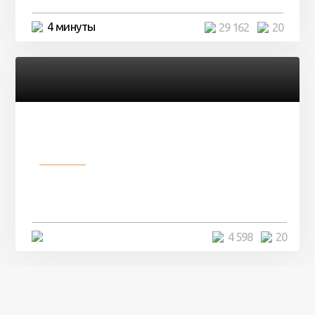
4 минуты
29 162
20
Разное
Девушка показала свои фото, но
никто так и не смог угадать ...
4 минуты
4 598
20