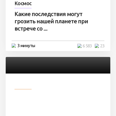
Космос
Какие последствия могут
грозить нашей планете при
встрече со ...
3 минуты
6 583
23
Разное
Парни нашли в лесу
заброшенный вагон и решили
остаться там на ...