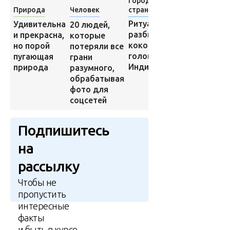
Города и
Города и
Природа
Человек
страны
страны
Самые
Ритуал
Удивительна
20 людей,
стильные
разбивания
и прекрасна,
которые
мужчины
кокосов о
но порой
потеряли все
в России
головы в
пугающая
грани
Индии
природа
разумного,
обрабатывая
фото для
соцсетей
Подпишитесь
на
рассылку
Чтобы не
пропустить
интересные
факты
и быть в курсе