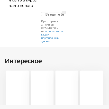
всего нового
При отправке
заявки вы
соглашаетесь
на
использование
ваших
персональных
данных
Интересное
Разное
Разное
Человек
Разное