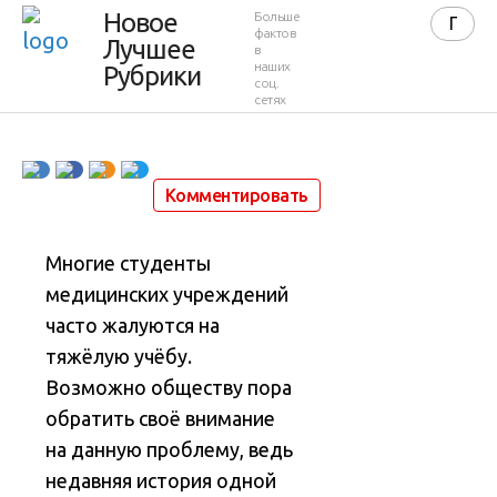
Новое
Больше
сторону
фактов
Лучшее
в
наших
Рубрики
соц.
сетях
1 909
0
4 минуты
12 июня 2021 в 02:53
Комментировать
Многие студенты
медицинских учреждений
часто жалуются на
тяжёлую учёбу.
Возможно обществу пора
обратить своё внимание
на данную проблему, ведь
недавняя история одной