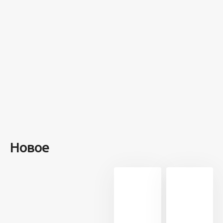
на этом
острове
посреди моря
забыли 100
человек и
вернулись
туда спустя 7
лет
Новое
13 716
21
5 минут