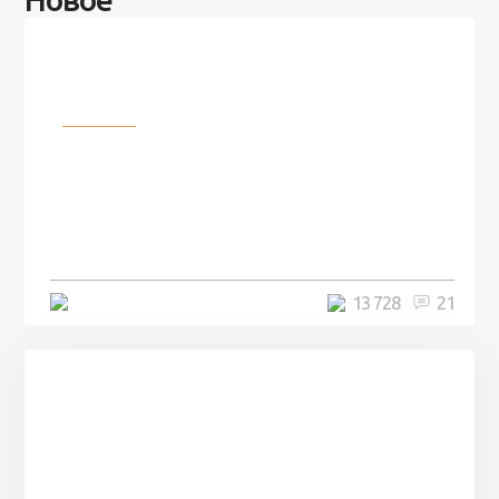
Разное
100 лет назад на этом острове
посреди моря забыли 100
человек и вернулись туда спустя
7 лет
5 минут
13 728
21