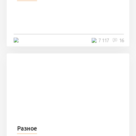
Парни нашли в лесу
заброшенный вагон и решили
остаться там на ...
4 минуты
7 117
16
Разное