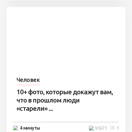
Человек
10+ фото, которые докажут вам,
что в прошлом люди
«старели» ...
4 минуты
91671
1