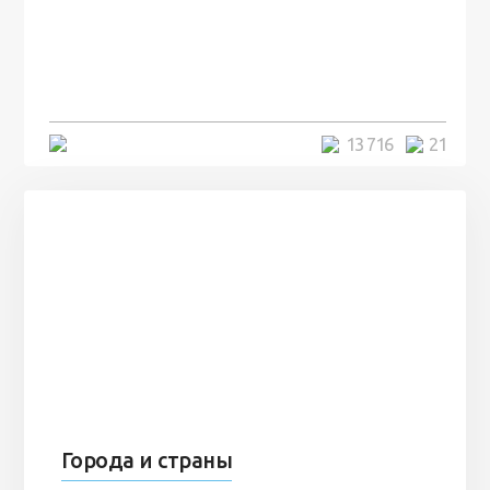
посреди моря забыли 100
человек и вернулись туда спустя
7 лет
5 минут
13 716
21
Города и страны