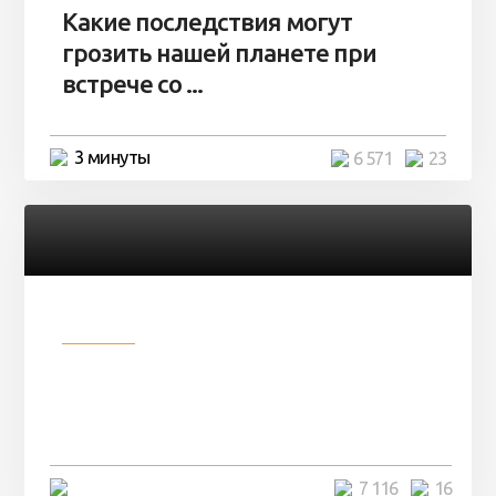
Какие последствия могут
грозить нашей планете при
встрече со ...
3 минуты
6 571
23
Разное
Парни нашли в лесу
заброшенный вагон и решили
остаться там на ...
4 минуты
7 116
16