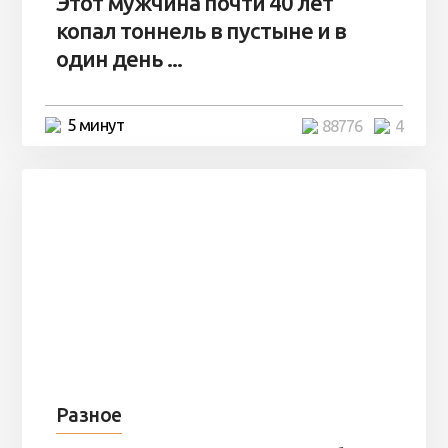
Этот мужчина почти 40 лет
копал тоннель в пустыне и в
один день ...
5 минут
88776
4
Разное