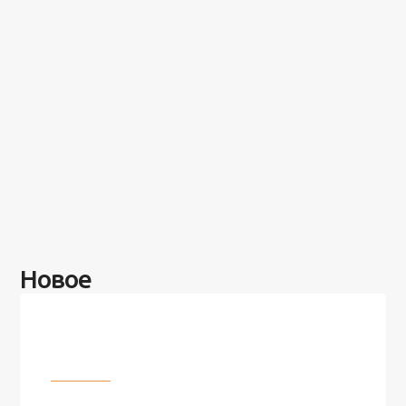
Новое
Разное
100 лет назад на этом острове