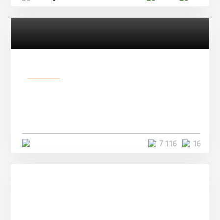
Разное
Парни нашли в лесу
заброшенный вагон и решили
остаться там на ...
4 минуты
7 116
16