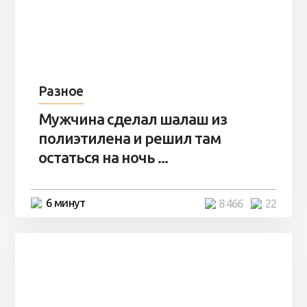
Разное
Мужчина сделал шалаш из
полиэтилена и решил там
остаться на ночь ...
6 минут
8 466
22