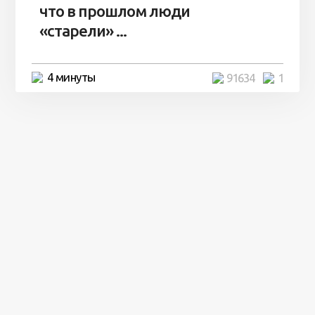
что в прошлом люди
«старели» ...
4 минуты
91634
1