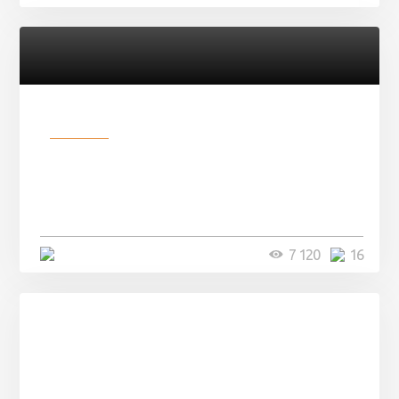
Разное
Парни нашли в лесу
заброшенный вагон и решили
остаться там на ...
4 минуты
7 120
16