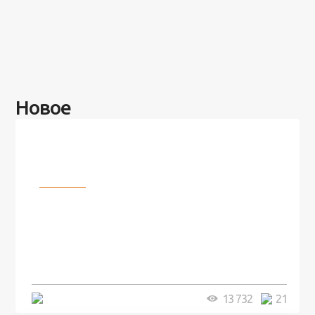
Новое
Разное
100 лет назад на этом острове
посреди моря забыли 100
человек и вернулись туда спустя
7 лет
5 минут
13 732
21