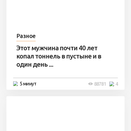
Разное
Этот мужчина почти 40 лет
копал тоннель в пустыне и в
один день ...
5 минут
88781
4