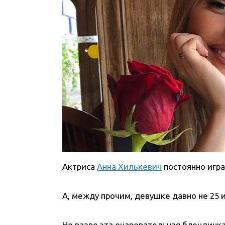
Актриса
Анна Хилькевич
постоянно игра
А, между прочим, девушке давно не 25 и
Но разве эта очаровательная блондинка