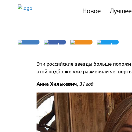
которые выглядя
Новое
Лучшее
1
1
Эти российские звёзды больше похожи н
этой подборке уже разменяли четвертый
Анна Хилькевич
,
31 год