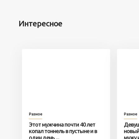
Интересное
Разное
Разное
Этот мужчина почти 40 лет
Девуш
копал тоннель в пустыне и в
новый
один день ...
мужу и 