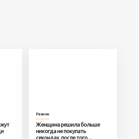
Разное
ажут
Женщина решила больше
ди
никогда не покупать
секондах, после того ...