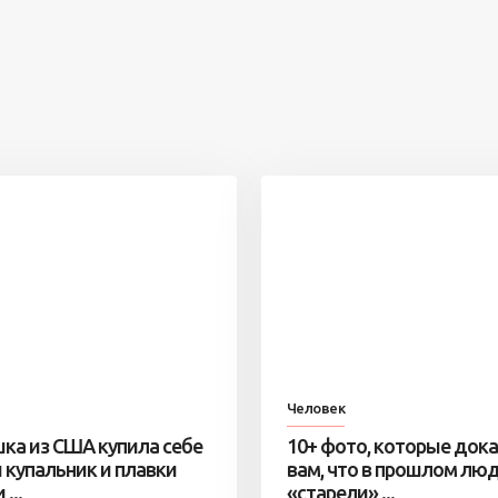
Человек
ка из США купила себе
10+ фото, которые док
 купальник и плавки
вам, что в прошлом лю
...
«старели» ...