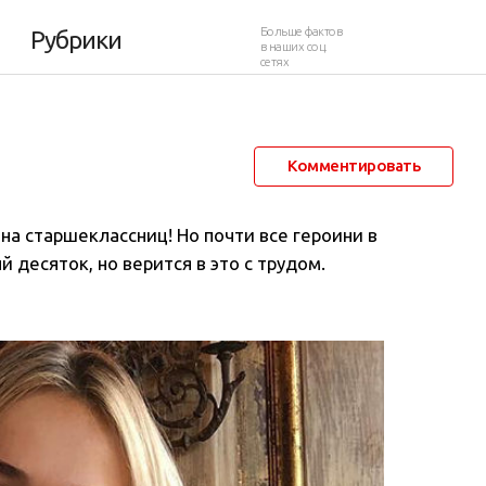
т как школьницы
Больше фактов
Рубрики
в наших соц.
сетях
23 августа 2018 в 23:55
365 104
68
Комментировать
а старшеклассниц! Но почти все героини в
 десяток, но верится в это с трудом.