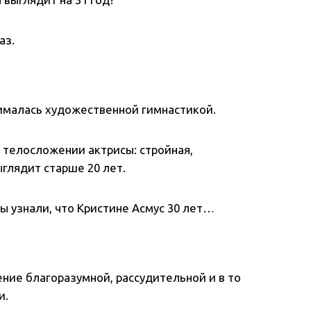
аз.
ималась художественной гимнастикой.
на телосложении актрисы: стройная,
ыглядит старше 20 лет.
вы узнали, что Кристине Асмус 30 лет…
ние благоразумной, рассудительной и в то
и.