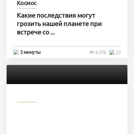
Космос
Какие последствия могут
грозить нашей планете при
встрече со ...
3 минуты
6 576
23
Разное
Парни нашли в лесу
заброшенный вагон и решили
остаться там на ...