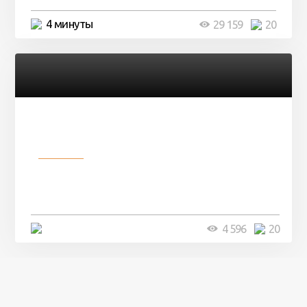
4 минуты
29 159
20
Разное
Девушка показала свои фото, но
никто так и не смог угадать ...
4 минуты
4 596
20