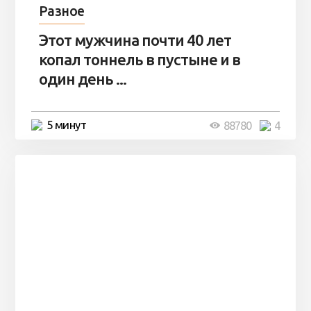
Разное
Этот мужчина почти 40 лет
копал тоннель в пустыне и в
один день ...
5 минут
88780
4