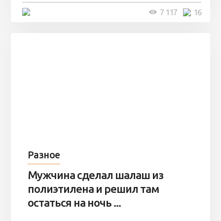
4 минуты
7 117
16
Разное
Мужчина сделал шалаш из
полиэтилена и решил там
остаться на ночь ...