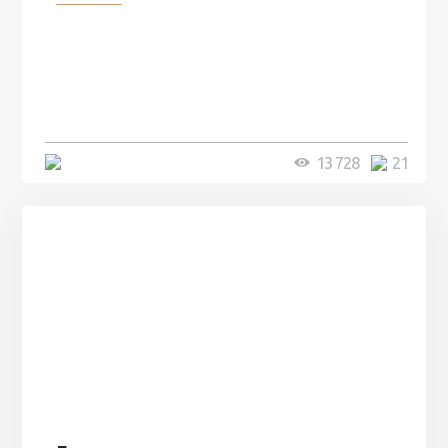
100 лет назад на этом острове
посреди моря забыли 100
человек и вернулись туда спустя
7 лет
5 минут
13 728
21