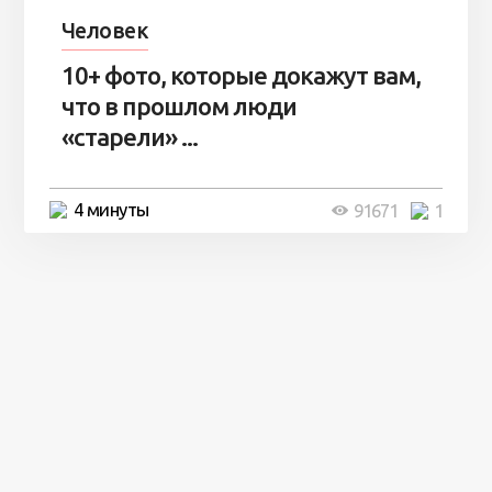
Человек
10+ фото, которые докажут вам,
что в прошлом люди
«старели» ...
4 минуты
91671
1