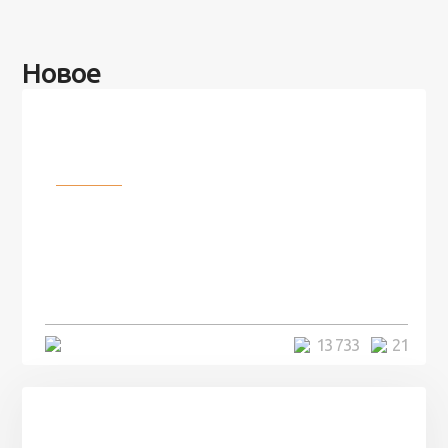
Новое
Разное
100 лет назад на этом острове
посреди моря забыли 100
человек и вернулись туда спустя
7 лет
5 минут
13 733
21