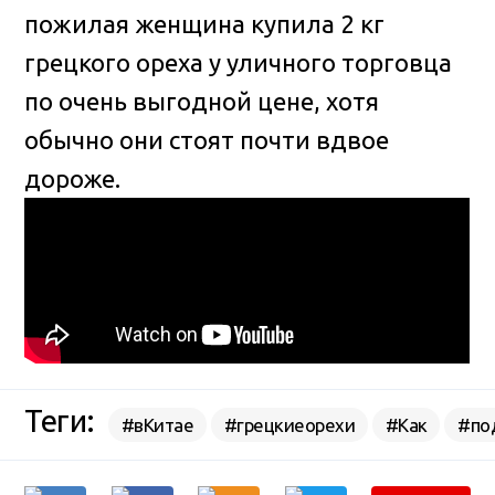
пожилая женщина купила 2 кг
грецкого ореха у уличного торговца
по очень выгодной цене, хотя
обычно они стоят почти вдвое
дороже.
Теги:
#вКитае
#грецкиеорехи
#Как
#по