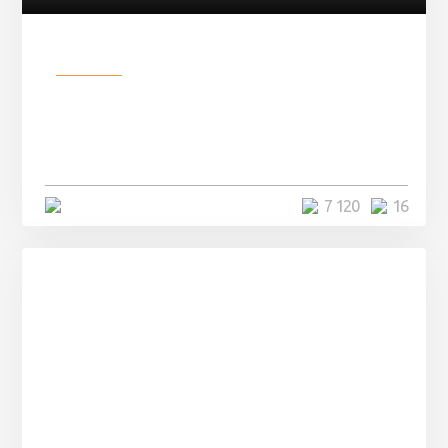
Разное
Парни нашли в лесу
заброшенный вагон и решили
остаться там на ...
4 минуты
7 120
16