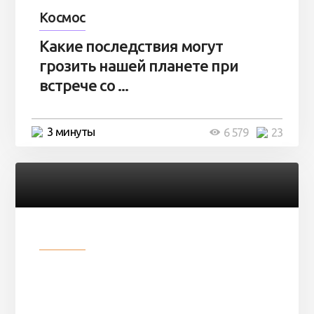
Космос
Какие последствия могут
грозить нашей планете при
встрече со ...
3 минуты
6 579
23
Разное
Парни нашли в лесу
заброшенный вагон и решили
остаться там на ...