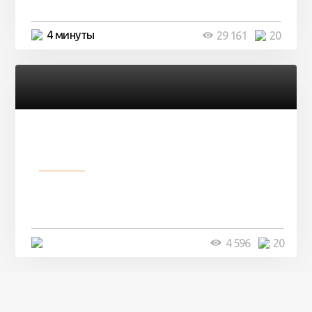
4 минуты
29 161
20
Разное
Девушка показала свои фото, но
никто так и не смог угадать ...
4 минуты
4 596
20