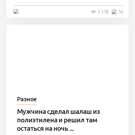
4 минуты
7 118
16
Разное
Мужчина сделал шалаш из
полиэтилена и решил там
остаться на ночь ...