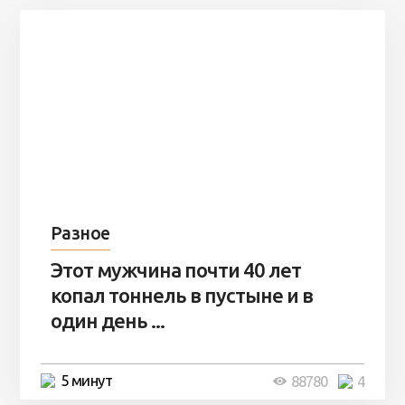
Разное
Этот мужчина почти 40 лет
копал тоннель в пустыне и в
один день ...
5 минут
88780
4