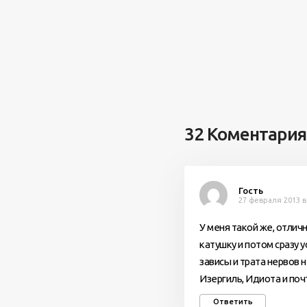
32 Коментария
Гость
27 февраля 2013 в
У меня такой же, отлич
катушку и потом сразу у
зависы и трата нервов 
Изергиль, Идиота и поч
Ответить