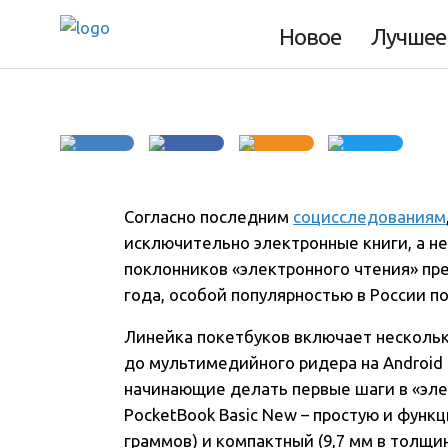
Каким должен бы
Новое
Лучшее
Согласно последним
социсследованиям
исключительно электронные книги, а н
поклонников «электронного чтения» пр
года, особой популярностью в России п
Линейка покетбуков включает нескольк
до мультимедийного ридера на Android 
начинающие делать первые шаги в «эле
PocketBook Basic New – простую и функ
граммов) и компактный (9,7 мм в толщин