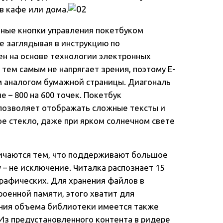
 в кафе или дома.
бные кнопки управления покетбуком
не заглядывая в инструкцию по
ен на основе технологии электронных
и тем самым не напрягает зрения, поэтому Е-
м аналогом бумажной страницы. Диагональ
 – 800 на 600 точек. Покетбук
 позволяет отображать сложные тексты и
ое стекло, даже при ярком солнечном свете
личаются тем, что поддерживают большое
 – не исключение. Читалка распознает 15
графических. Для хранения файлов в
роенной памяти, этого хватит для
ения объема библиотеки имеется также
. Из предустановленного контента в ридере