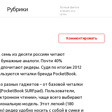
ть первый ридер?
Больше фактов
Рубрики
в наших соц.
сетях
27 февраля 2013 в 00:59
18 710
32
Комментировать
, семь из десяти россиян читают
е бумажные аналоги
. Почти 40%
едпочитают ридеры. Судя по итогам 2012
ользуются читалки бренда PocketBook.
о разных гаджетов – от базовой читалки
(PocketBook SURFpad). Пользователи,
ктронном чтении», чаще всего выбирают
циональную модель. Этот легкий (180
у) ридер удобно носить с собой в сумке и