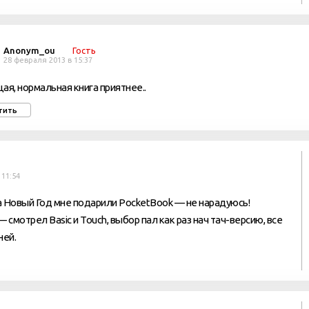
Anonym_ou
Гость
28 февраля 2013 в 15:37
ая, нормальная книга приятнее..
тить
 11:54
а Новый Год мне подарили PocketBook — не нарадуюсь!
смотрел Basic и Touch, выбор пал как раз нач тач-версию, все
ней.