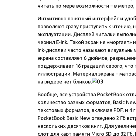
читать по мере возможности – в метро,
Интуитивно понятный интерфейс и удо
позволяют сразу приступить к чтению, 
эксплуатации. Дисплей читалки выполн
чернил Е-Ink. Такой экран не «моргает» 
Ink-дисплеи часто называют визуальны
экрана составляет 6 дюймов, разрешение
поддерживает 16 градаций серого, что
иллюстрации. Материал экрана – матов
на ридере нет бликов.
Вообще, все устройства PocketBook от
количество разных форматов, Basic New
текстовых форматов, включая PDF, и 4 
PocketBook Basic New отведено 2 Гб вст
нескольких десятков книг. Для увелич
слот для карт памяти Micro SD до 32 Гб