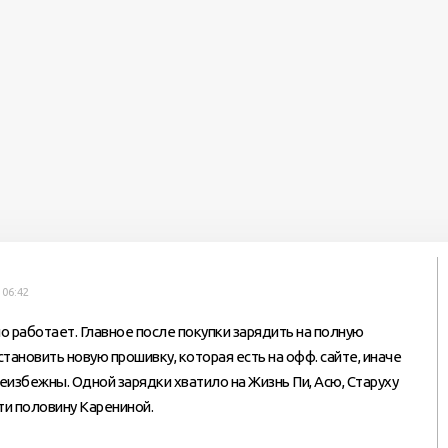
 06:42
но работает. Главное после покупки зарядить на полную
становить новую прошивку, которая есть на офф. сайте, иначе
неизбежны. Одной зарядки хватило на Жизнь Пи, Асю, Старуху
ти половину Карениной.