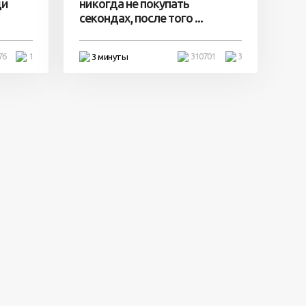
ди
никогда не покупать
секондах, после того ...
76
1
310701
3
3 минуты