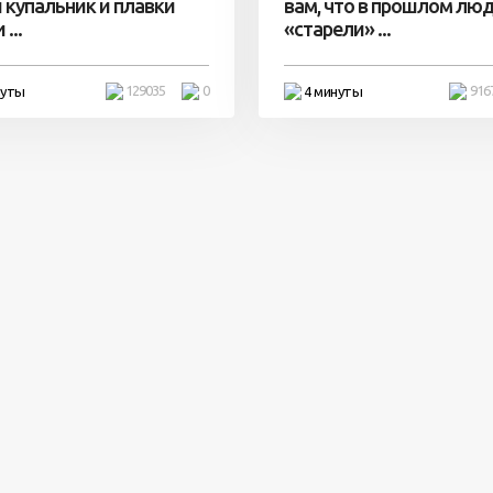
 купальник и плавки
вам, что в прошлом лю
...
«старели» ...
129035
0
916
нуты
4 минуты