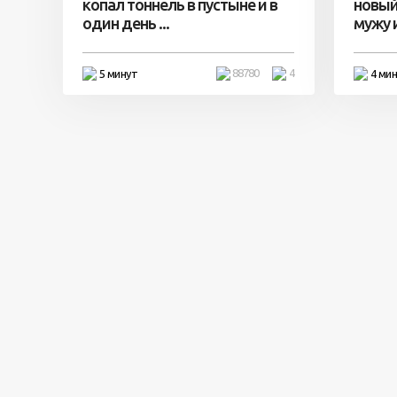
копал тоннель в пустыне и в
новый
один день ...
мужу и 
88780
4
5 минут
4 ми