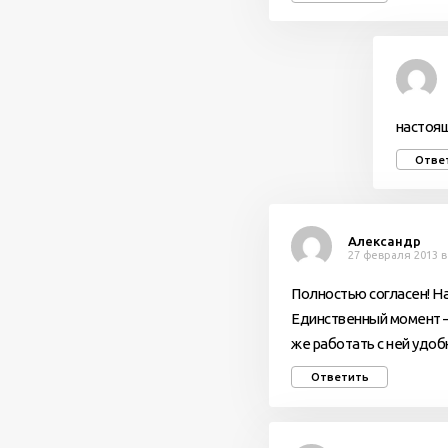
настоящ
Отве
Александр
27 февраля 2013 в
Полностью согласен! Н
Единственный момент — 
же работать с ней удоб
Ответить