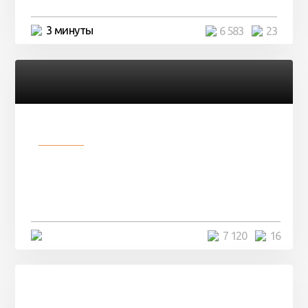
3 минуты
6 583
23
Разное
Парни нашли в лесу
заброшенный вагон и решили
остаться там на ...
4 минуты
7 120
16