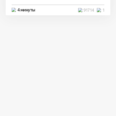
4 минуты
91714
1