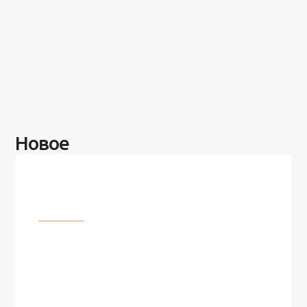
Новое
Разное
100 лет назад на этом острове
посреди моря забыли 100
человек и вернулись туда спустя
7 лет