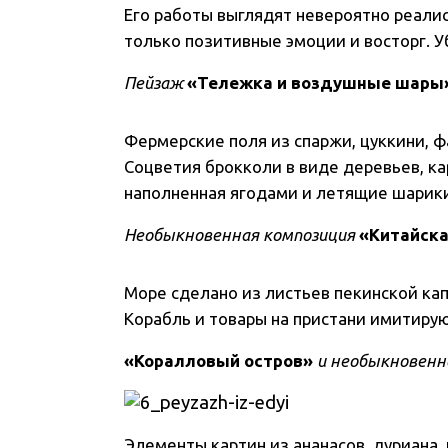
Его работы выглядят невероятно реалис
только позитивные эмоции и восторг. У
Пейзаж
«Тележка и воздушные шары
Фермерские поля из спаржи, цуккини, фа
Соцветия брокколи в виде деревьев, к
наполненная ягодами и летящие шарики 
Необыкновенная композиция
«Китайска
Море сделано из листьев пекинской кап
Корабль и товары на пристани имитирую
«Коралловый остров»
и необыкновенн
Элементы картин из ананасов, дуриана, 