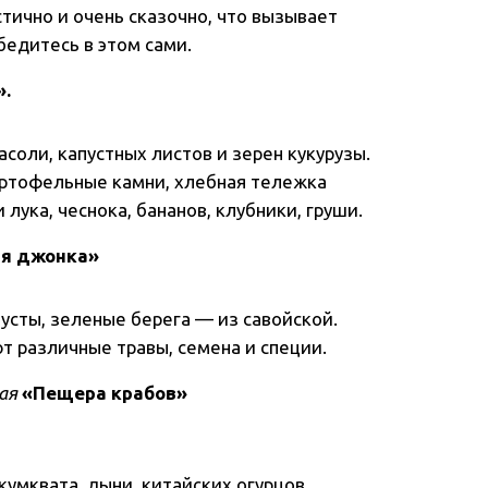
тично и очень сказочно, что вызывает
бедитесь в этом сами.
».
соли, капустных листов и зерен кукурузы.
артофельные камни, хлебная тележка
лука, чеснока, бананов, клубники, груши.
я джонка»
усты, зеленые берега — из савойской.
т различные травы, семена и специи.
ая
«Пещера крабов»
кумквата, дыни, китайских огурцов,