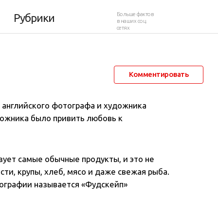
орнера
Больше фактов
Рубрики
в наших соц.
сетях
14 ноября 2016 в 14:32
6 478
1
Комментировать
 английского фотографа и художника
дожника было привить любовь к
зует самые обычные продукты, и это не
ти, крупы, хлеб, мясо и даже свежая рыба.
тографии называется «Фудскейп»