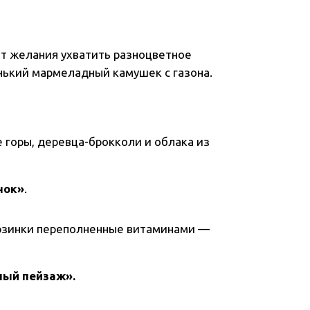
от желания ухватить разноцветное
нький мармеладный камушек с газона.
горы, деревца-брокколи и облака из
нок»
.
рзинки переполненные витаминами —
ый пейзаж».