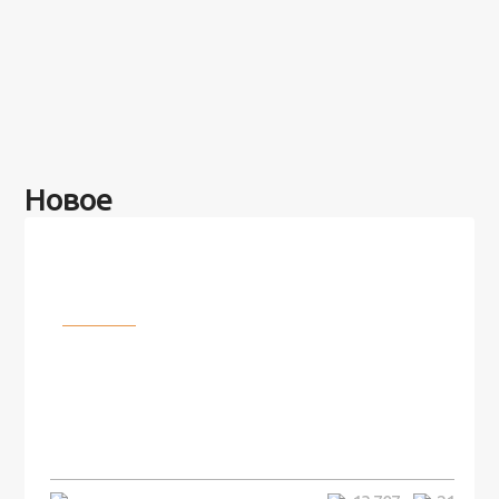
Новое
Разное
100 лет назад на этом острове
посреди моря забыли 100
человек и вернулись туда спустя
7 лет