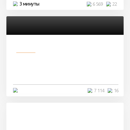
3 минуты
6 569
22
Разное
Парни нашли в лесу
заброшенный вагон и решили
остаться там на ...
4 минуты
7 114
16