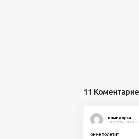
11 Коментари
помидорка
18 марта 2014 в 13
он не полетит