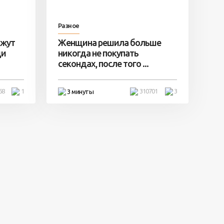
Разное
ажут
Женщина решила больше
ди
никогда не покупать
секондах, после того ...
68
1
310701
3
3 минуты