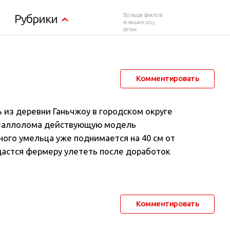
ртолет
Больше фактов
Рубрики
в наших соц.
сетях
18 марта 2014 в 00:28
28 181
11
Комментировать
 из деревни Ганьчжоу в городском округе
металлолома действующую модель
ного умельца уже поднимается на 40 см от
дастся фермеру улететь после доработок
Комментировать