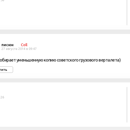
:58
писюн
Coll
27 августа 2014 в 09:47
собирает уменьшенную копию советского грузового верталета)
тить
:26