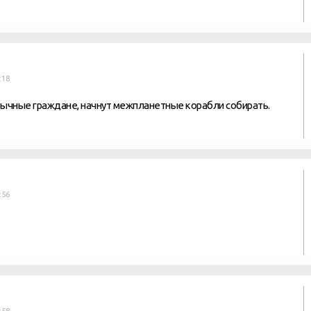
:18
бычные граждане, начнут межпланетные корабли собирать.
:56