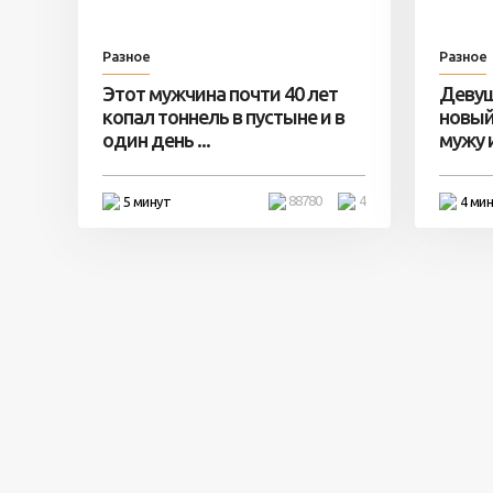
Разное
Разное
Этот мужчина почти 40 лет
Девуш
копал тоннель в пустыне и в
новый
один день ...
мужу и 
88780
4
5 минут
4 ми