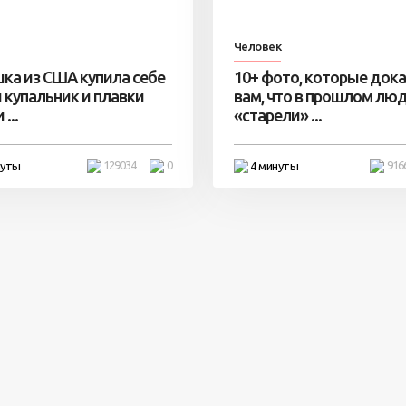
Человек
ка из США купила себе
10+ фото, которые док
 купальник и плавки
вам, что в прошлом лю
...
«старели» ...
129034
0
916
нуты
4 минуты