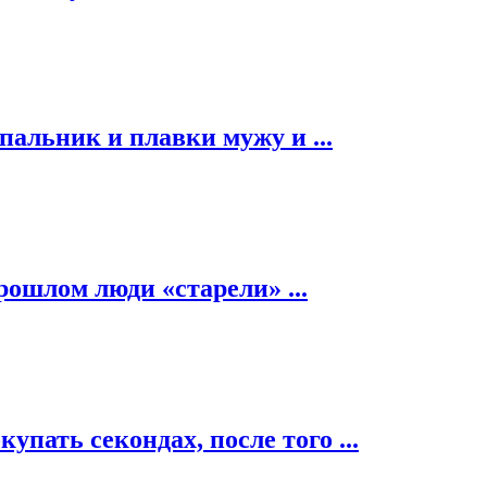
альник и плавки мужу и ...
рошлом люди «старели» ...
пать секондах, после того ...