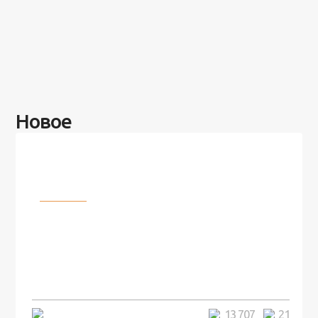
Новое
Разное
100 лет назад на этом острове
посреди моря забыли 100
человек и вернулись туда спустя
7 лет
5 минут
13 707
21