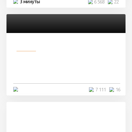
3 минуты
6 568
22
Разное
Парни нашли в лесу
заброшенный вагон и решили
остаться там на ...
4 минуты
7 111
16