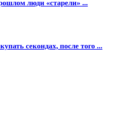
рошлом люди «старели» ...
пать секондах, после того ...