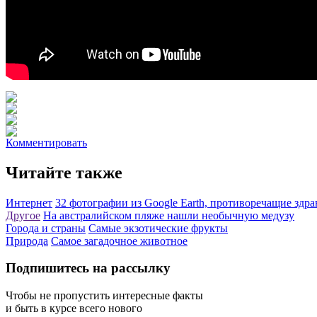
Комментировать
Читайте также
Интернет
32 фотографии из Google Earth, противоречащие здр
Другое
На австралийском пляже нашли необычную медузу
Города и страны
Самые экзотические фрукты
Природа
Самое загадочное животное
Подпишитесь на рассылку
Чтобы не пропустить интересные факты
и быть в курсе всего нового