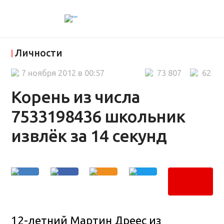
Личности
7 ноября 2012 в 00:57
73 807
62
Корень из числа
7533198436 школьник
извлёк за 14 секунд
12-летний Мартин Дреес из