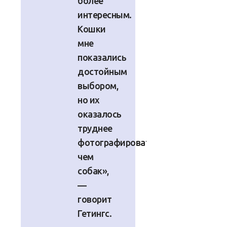
более
интересным.
Кошки
мне
показались
достойным
выбором,
но их
оказалось
труднее
фотографировать,
чем
собак»,
—
говорит
Гетингс.