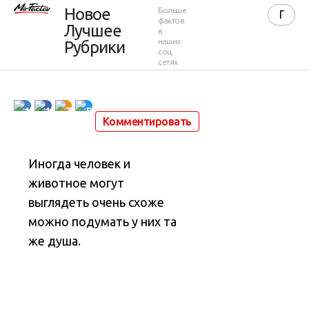
Новое
Больше
похожи
фактов
Лучшее
в
наших
Рубрики
соц.
сетях
7 729
0
4 минуты
17 октября 2020 в 16:57
11
11
7
5
Комментировать
Иногда человек и
животное могут
выглядеть очень схоже
можно подумать у них та
же душа.