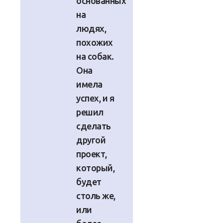
основанных
на
людях,
похожих
на собак.
Она
имела
успех, и я
решил
сделать
другой
проект,
который,
будет
столь же,
или