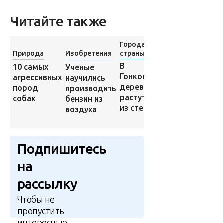
Читайте также
Города и
Природа
Изобретения
страны
Изобретения
В
Ученые
10 самых
Ученые
Гонконге
вывели
агрессивных
научились
деревья
зеленых
пород
производить
растут
поросят
собак
бензин из
из стен
светящихся
воздуха
в темноте
Подпишитесь
на
рассылку
Чтобы не
пропустить
интересные