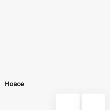
100 лет назад
на этом
острове
посреди моря
забыли 100
человек и
вернулись
туда спустя 7
лет
Новое
13 728
21
5 минут