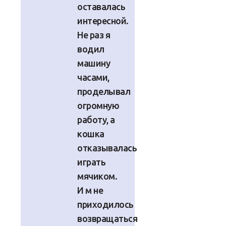
оставалась
интересной.
Не раз я
водил
машину
часами,
проделывал
огромную
работу, а
кошка
отказывалась
играть
мячиком.
И м не
приходилось
возвращаться