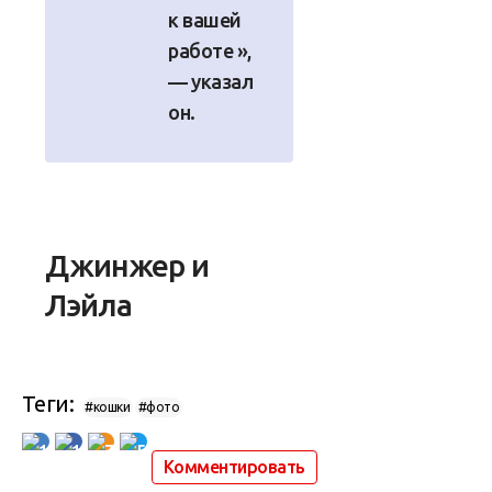
к вашей
работе »,
— указал
он.
Джинжер и
Лэйла
Теги:
#кошки
#фото
11
11
7
5
Комментировать