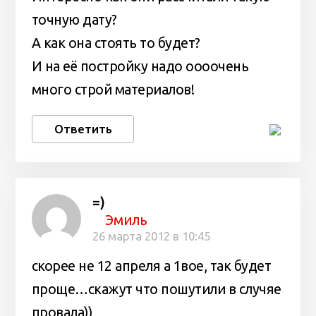
точную дату?
А как она стоять то будет?
И на её постройку надо оооочень
много строй материалов!
Ответить
=)
Эмиль
26 марта 2012 в 10:45
скорее не 12 апреля а 1вое, так будет
проще…скажут что пошутили в случяе
провала))