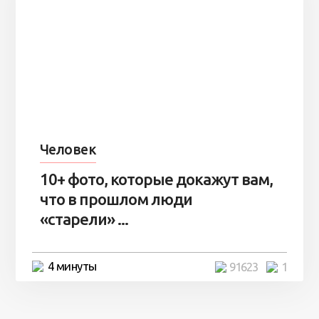
Человек
10+ фото, которые докажут вам,
что в прошлом люди
«старели» ...
4 минуты
91623
1