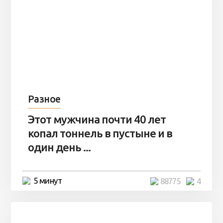
Разное
Этот мужчина почти 40 лет
копал тоннель в пустыне и в
один день ...
5 минут
88775
4