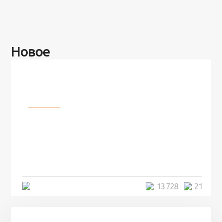
Новое
Разное
100 лет назад на этом острове
посреди моря забыли 100
человек и вернулись туда спустя
7 лет
5 минут
13 728
21