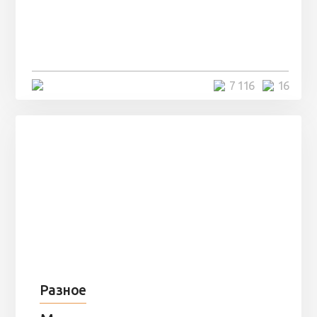
Парни нашли в лесу
заброшенный вагон и решили
остаться там на ...
4 минуты
7 116
16
Разное