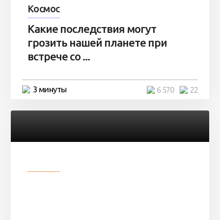
Космос
Какие последствия могут
грозить нашей планете при
встрече со ...
3 минуты
6 570
22
Разное
Парни нашли в лесу
заброшенный вагон и решили
остаться там на ...