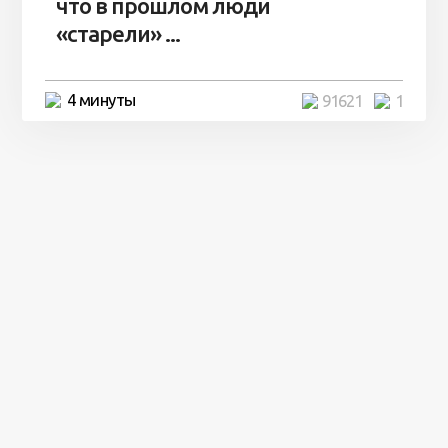
что в прошлом люди
«старели» ...
4 минуты
91621
1