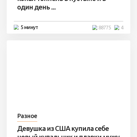
один день ...
5 минут
88775
4
Разное
Девушка из США купила себе
новый купальник и плавки мужу