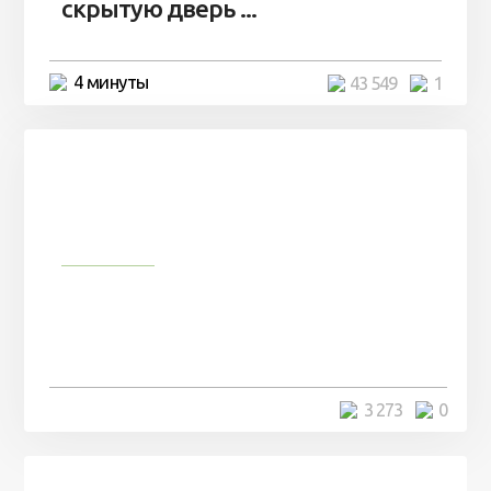
скрытую дверь ...
4 минуты
43 549
1
Природа
Мужчина сделал аквариум
специально для своего кота и
удивил весь интернет
3 минуты
3 273
0