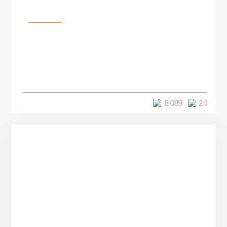
Разное
Мужчина понял, что в его доме
таятся секреты, когда его кот
начал себя странно вести и был
прав
5 минут
8 089
24