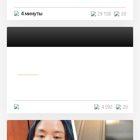
4 минуты
29 158
20
Разное
Девушка показала свои фото, но
никто так и не смог угадать ...
4 минуты
4 592
20