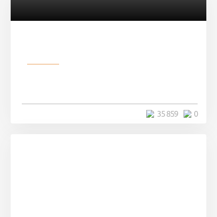
Разное
Мужчина купил бетонную трубу,
а через полгода здесь выросла ...
5 минут
35 859
0