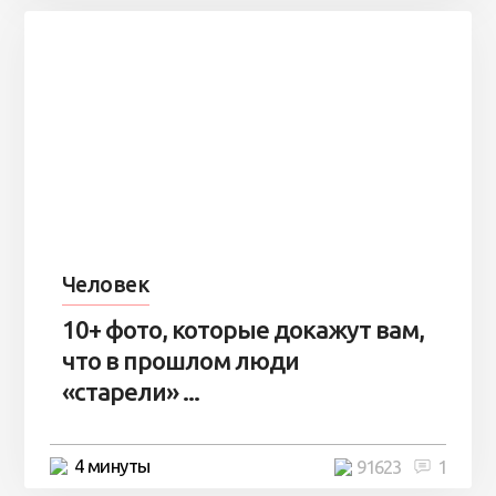
Человек
10+ фото, которые докажут вам,
что в прошлом люди
«старели» ...
4 минуты
91623
1