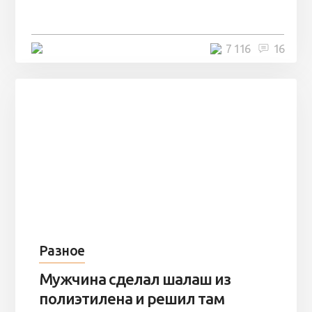
остаться там на ...
4 минуты
7 116
16
Разное
Мужчина сделал шалаш из
полиэтилена и решил там