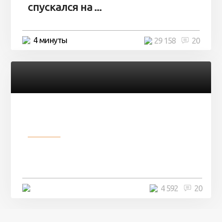
спускался на ...
4 минуты
29 158
20
Разное
Девушка показала свои фото, но
никто так и не смог угадать ...
4 минуты
4 592
20