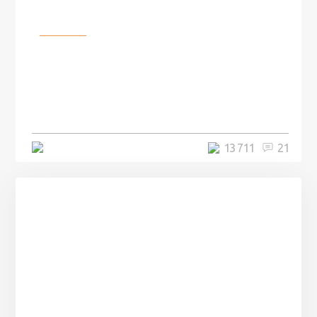
Разное
100 лет назад на этом острове
посреди моря забыли 100
человек и вернулись туда спустя
7 лет
5 минут
13 711
21